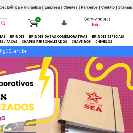
os: Elétrica e Hidráulica
Empresa
Clientes
Parceiros
Contato
Sitemap
Bem-vindo(a)
0
Entrar
HAS
BRINDES
BRINDES DATAS COMEMORATIVAS
BRINDES ESPECIAIS
S / FACAS
CHAPÉU PERSONALIZADOS
CHAVEIROS
CHINELOS
ERSONALIZADAS
GRÁFICA
GUARDA-CHUVAS
KITS
LANÇAMENTOS
@g10.art.br