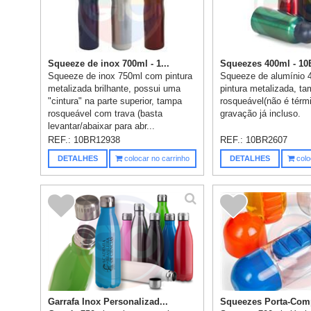
Squeeze de inox 700ml - 1...
Squeezes 400ml - 1
Squeeze de inox 750ml com pintura
Squeeze de alumínio
metalizada brilhante, possui uma
pintura metalizada, ta
"cintura" na parte superior, tampa
rosqueável(não é térmi
rosqueável com trava (basta
gravação já incluso.
levantar/abaixar para abr...
REF.:
10BR12938
REF.:
10BR2607
DETALHES
colocar no carrinho
DETALHES
colo
Garrafa Inox Personalizad...
Squeezes Porta-Comp