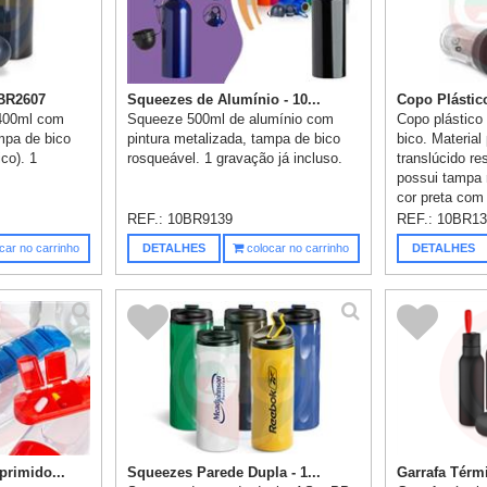
0BR2607
Squeezes de Alumínio - 10...
Copo Plástic
 400ml com
Squeeze 500ml de alumínio com
Copo plástic
mpa de bico
pintura metalizada, tampa de bico
bico. Material
co). 1
rosqueável. 1 gravação já incluso.
translúcido res
possui tampa 
cor preta com 
REF.:
10BR9139
REF.:
10BR13
car no carrinho
DETALHES
colocar no carrinho
DETALHES
rimido...
Squeezes Parede Dupla - 1...
Garrafa Térmi