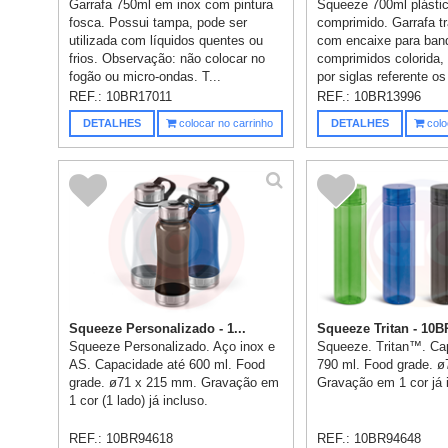
Garrafa 750ml em inox com pintura
Squeeze 700ml plásti
fosca. Possui tampa, pode ser
comprimido. Garrafa t
utilizada com líquidos quentes ou
com encaixe para ban
frios. Observação: não colocar no
comprimidos colorida,
fogão ou micro-ondas. T...
por siglas referente os 
REF.:
10BR17011
REF.:
10BR13996
DETALHES
colocar no carrinho
DETALHES
colo
Squeeze Personalizado - 1...
Squeeze Tritan - 10B
Squeeze Personalizado. Aço inox e
Squeeze. Tritan™. Ca
AS. Capacidade até 600 ml. Food
790 ml. Food grade. 
grade. ø71 x 215 mm. Gravação em
Gravação em 1 cor já 
1 cor (1 lado) já incluso.
REF.:
10BR94618
REF.:
10BR94648