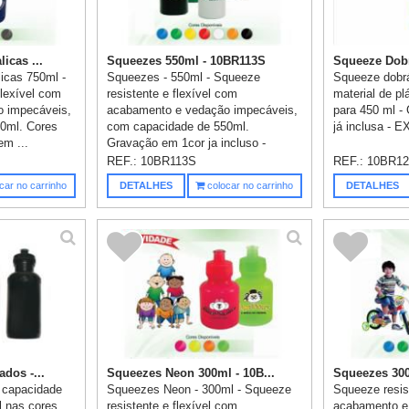
icas ...
Squeezes 550ml - 10BR113S
Squeeze Dobr
icas 750ml -
Squeezes - 550ml - Squeeze
Squeeze dobr
flexível com
resistente e flexível com
material de pl
 impecáveis,
acabamento e vedação impecáveis,
para 450 ml -
0ml. Cores
com capacidade de 550ml.
já inclusa -
em ...
Gravação em 1cor ja incluso -
Consultar as ...
REF.:
10BR113S
REF.:
10BR1
car no carrinho
DETALHES
colocar no carrinho
DETALHES
dos -...
Squeezes Neon 300ml - 10B...
Squeezes 30
 capacidade
Squeezes Neon - 300ml - Squeeze
Squeeze resis
l nas cores
resistente e flexível com
acabamento e