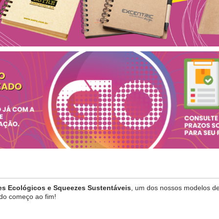
es Ecológicos e Squeezes Sustentáveis
, um dos nossos modelos de 
 do começo ao fim!