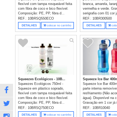
flexível com tampa rosqueável feita
branca, amarela, laranj
com fibra de coco e bico flexível.
vermelha e verde. Gra
Composição: PE, PP, fibra d...
serigrafia com 01 cor já
REF.:
10BRSQ550ECO
REF.:
10BR300500
DETALHES
colocar no carrinho
DETALHES
colo
Squeezes Ecológicos - 10B...
Squeeze Ice Bar 400ml
Squeezes Ecológicos 750ml -
Squeeze Ice Bar 400m
Squeeze em plástico soprado,
parte interna removíve
flexível com tampa rosqueável feita
resfriamento (Não ac
com fibra de coco e bico flexível.
água). Disponível na c
Composição: PE, PP, fibra d...
Gravação em 1 cor já 
REF.:
10BRSQ750ECO
REF.:
10BR10040
DETALHES
colocar no carrinho
DETALHES
colo