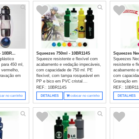
 10BR...
Squeezes 750ml - 10BR114S
Squeezes Neo
plástico
Squeeze resistente e flexível com
Squeezes Neo
 para 450 ml,
acabamento e vedação impecáveis,
resistente e f
: vermelho,
com capacidade de 750 ml. PE
acabamento e
 gravação em
flexível, com tampa rosqueável em
com capacida
PP e bico em PVC cristal....
Gravação em 1
Consultar a...
REF.:
10BR114S
REF.:
10BR1
car no carrinho
DETALHES
colocar no carrinho
DETALHES