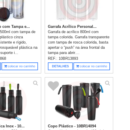
o com Tampa e...
Garrafa Acrílico Personal...
o 500ml com tampa de
Garrafa de acrílico 800ml com
 plástico cinza
tampa colorida. Garrafa transparente
istente e rígido,
com tampa de rosca colorida, basta
rosqueável plástica na
apertar o “push” na área frontal da
suporte i...
tampa para abrir....
868
REF.:
10BR13893
colocar no carrinho
DETALHES
colocar no carrinho
ca Inox - 10...
Copo Plástico - 10BR14094