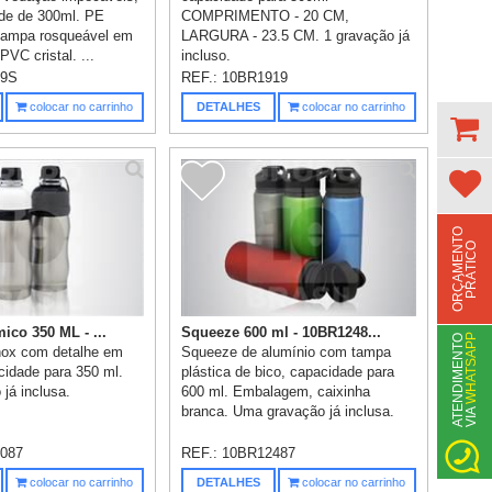
de de 300ml. PE
COMPRIMENTO - 20 CM,
 tampa rosqueável em
LARGURA - 23.5 CM. 1 gravação já
VC cristal. ...
incluso.
09S
REF.:
10BR1919
colocar no carrinho
DETALHES
colocar no carrinho
O
R
Ç
A
M
E
N
T
O
P
R
Á
T
I
C
O
ico 350 ML - ...
Squeeze 600 ml - 10BR1248...
WHATSAPP
A
T
N
D
I
M
E
N
T
O
V
I
A
nox com detalhe em
Squeeze de alumínio com tampa
cidade para 350 ml.
plástica de bico, capacidade para
já inclusa.
600 ml. Embalagem, caixinha
branca. Uma gravação já inclusa.
E
087
REF.:
10BR12487
colocar no carrinho
DETALHES
colocar no carrinho