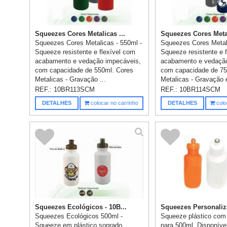
Squeezes Cores Metalicas ...
Squeezes Cores Metal
Squeezes Cores Metalicas - 550ml -
Squeezes Cores Metal
Squeeze resistente e flexível com
Squeeze resistente e 
acabamento e vedação impecáveis,
acabamento e vedação
com capacidade de 550ml. Cores
com capacidade de 75
Metalicas - Gravação ...
Metalicas - Gravação 
REF.:
10BR113SCM
REF.:
10BR114SCM
DETALHES
colocar no carrinho
DETALHES
colo
Squeezes Ecológicos - 10B...
Squeezes Personaliza
Squeezes Ecológicos 500ml -
Squeeze plástico com
Squeeze em plástico soprado,
para 500ml. Disponíve