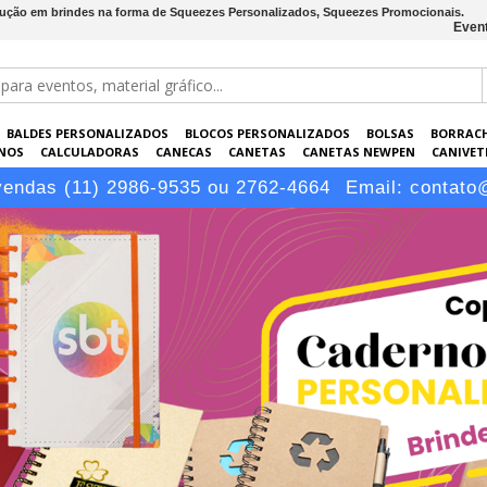
lução em brindes na forma de Squeezes Personalizados, Squeezes Promocionais.
Event
BALDES PERSONALIZADOS
BLOCOS PERSONALIZADOS
BOLSAS
BORRAC
NOS
CALCULADORAS
CANECAS
CANETAS
CANETAS NEWPEN
CANIVETE
POS
ELETRÔNICOS
EMBALAGENS
ESCRITÓRIO
EVENTOS
GARRAFAS P
vendas (11) 2986-9535 ou 2762-4664
Email:
contato
LÁPIS