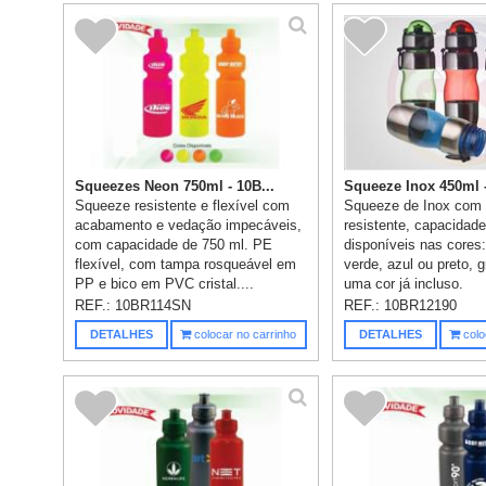
Squeezes Neon 750ml - 10B...
Squeeze Inox 450ml -
Squeeze resistente e flexível com
Squeeze de Inox com 
acabamento e vedação impecáveis,
resistente, capacidade
com capacidade de 750 ml. PE
disponíveis nas cores
flexível, com tampa rosqueável em
verde, azul ou preto,
PP e bico em PVC cristal....
uma cor já incluso.
REF.:
10BR114SN
REF.:
10BR12190
DETALHES
colocar no carrinho
DETALHES
colo