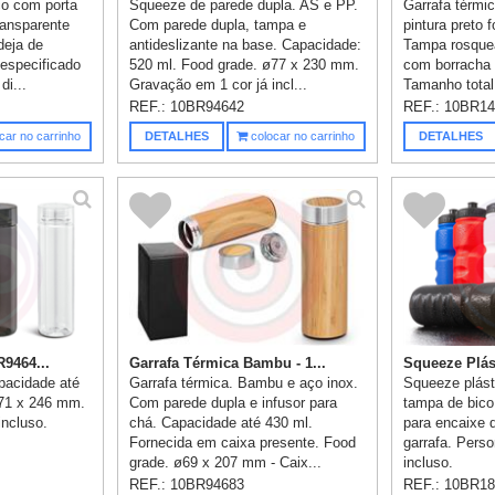
co com porta
Squeeze de parede dupla. AS e PP.
Garrafa térmi
ransparente
Com parede dupla, tampa e
pintura preto 
deja de
antideslizante na base. Capacidade:
Tampa rosqueáv
 especificado
520 ml. Food grade. ø77 x 230 mm.
com borracha 
di...
Gravação em 1 cor já incl...
Tamanho total
REF.:
10BR94642
REF.:
10BR14
car no carrinho
DETALHES
colocar no carrinho
DETALHES
R9464...
Garrafa Térmica Bambu - 1...
Squeeze Plást
pacidade até
Garrafa térmica. Bambu e aço inox.
Squeeze plás
ø71 x 246 mm.
Com parede dupla e infusor para
tampa de bico
incluso.
chá. Capacidade até 430 ml.
para encaixe 
Fornecida em caixa presente. Food
garrafa. Perso
grade. ø69 x 207 mm - Caix...
incluso.
REF.:
10BR94683
REF.:
10BR18