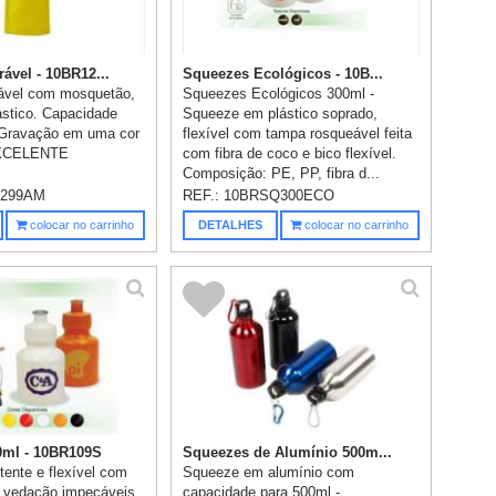
ável - 10BR12...
Squeezes Ecológicos - 10B...
ável com mosquetão,
Squeezes Ecológicos 300ml -
ástico. Capacidade
Squeeze em plástico soprado,
 Gravação em uma cor
flexível com tampa rosqueável feita
 EXCELENTE
com fibra de coco e bico flexível.
Composição: PE, PP, fibra d...
2299AM
REF.:
10BRSQ300ECO
colocar no carrinho
DETALHES
colocar no carrinho
0ml - 10BR109S
Squeezes de Alumínio 500m...
tente e flexível com
Squeeze em alumínio com
 vedação impecáveis,
capacidade para 500ml -