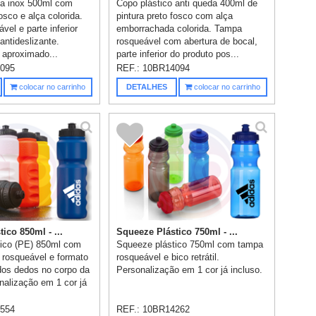
ca inox 500ml com
Copo plástico anti queda 400ml de
fosco e alça colorida.
pintura preto fosco com alça
el e parte inferior
emborrachada colorida. Tampa
antideslizante.
rosqueável com abertura de bocal,
 aproximado...
parte inferior do produto pos...
095
REF.:
10BR14094
colocar no carrinho
DETALHES
colocar no carrinho
ico 850ml - ...
Squeeze Plástico 750ml - ...
tico (PE) 850ml com
Squeeze plástico 750ml com tampa
 rosqueável e formato
rosqueável e bico retrátil.
dos dedos no corpo da
Personalização em 1 cor já incluso.
nalização em 1 cor já
554
REF.:
10BR14262