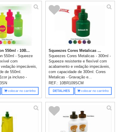
n 550ml - 10B...
Squeezes Cores Metalicas ...
n 550ml - Squeeze
Squeezes Cores Metalicas - 300ml -
lexível com
Squeeze resistente e flexível com
 vedação impecáveis,
acabamento e vedação impecáveis,
de de 550ml.
com capacidade de 300ml. Cores
cor ja incluso -
Metalicas - Gravação e...
13SN
REF.:
10BR109SCM
colocar no carrinho
DETALHES
colocar no carrinho