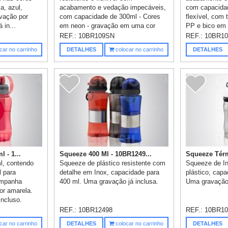
a, azul,
acabamento e vedação impecáveis,
com capacida
vação por
com capacidade de 300ml - Cores
flexível, com
 in...
em neon - gravação em uma cor
PP e bico em P
ja...
REF.:
10BR109SN
REF.:
10BR1
car no carrinho
DETALHES
colocar no carrinho
DETALHES
 - 1...
Squeeze 400 Ml - 10BR1249...
Squeeze Térm
l, contendo
Squeeze de plástico resistente com
Squeeze de I
l para
detalhe em Inox, capacidade para
plástico, capa
ompanha
400 ml. Uma gravação já inclusa.
Uma gravação 
or amarela.
incluso.
REF.:
10BR12498
REF.:
10BR10
car no carrinho
DETALHES
colocar no carrinho
DETALHES