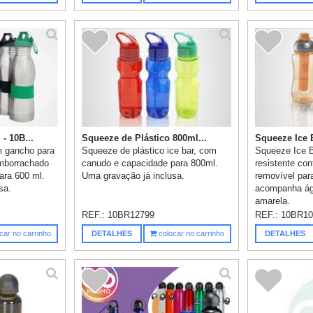
- 10B...
Squeeze de Plástico 800ml...
Squeeze Ice B
 gancho para
Squeeze de plástico ice bar, com
Squeeze Ice B
emborrachado
canudo e capacidade para 800ml.
resistente con
ara 600 ml.
Uma gravação já inclusa.
removível par
sa.
acompanha águ
amarela.
REF.:
10BR12799
REF.:
10BR10
car no carrinho
DETALHES
colocar no carrinho
DETALHES