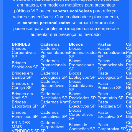
em massa, em modelos metálicos para presentear
públicos VIP ou em
canetas ecológicas
para reforçar
valores sustentáveis. Com criatividade e planejamento,
as
canetas personalizadas
se tornam ferramentas
poderosas para fortalecer a imagem da sua empresa e
aumentar sua presença no mercado.
BRINDES
Cadernos
Blocos
Pastas
Ca
Brindes
Cadernos
Blocos
Pastas
Ca
Corporativos
Personalizados
Personalizados
Personalizadas
Pe
SP
SP
SP
SP
SP
Cadernos
Blocos
Pastas
Ca
Brindes
Promocionais
Promocionais
Promocionais
Pr
Ecológicos SP
SP
SP
SP
SP
Brindes em
Cadernos
Blocos
Pasta
Ca
Bambu SP
Ecológicos SP
Ecológicos SP
Ecológica SP
Ec
Cadernos
Blocos
Brindes em
Pasta
Ca
Sustentáveis
Sustentáveis
Cortiça SP
Processo SP
Re
SP
SP
Brindes em
Cadernos
Blocos
Pasta
Ca
Kraft SP
Reciclados SP
Reciclados SP
Prontuário SP
Po
Brindes
Cadernos Kraft
Blocos
Pasta
Ca
Esportivos SP
SP
Executivos SP
Reciclada SP
Ce
Blocos
Brindes
Cadernos
Pasta
Ca
Corporativos
Femininos SP
Executivos SP
Executiva SP
Br
SP
BRINDES
Cadernos
Co
Blocos de
Pasta
MAIS
Corporativos
Pe
Anotações SP
Corporativa SP
VENDIDOS SP
SP
SP