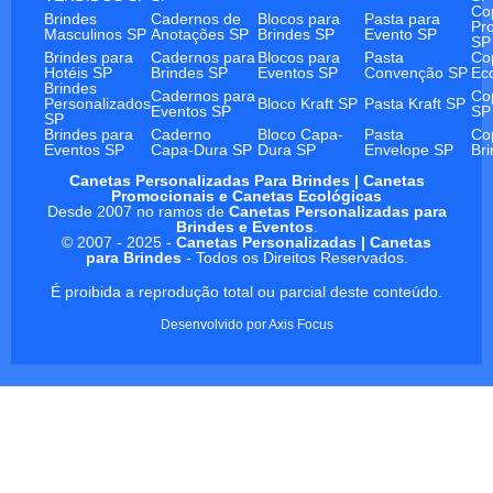
Co
Brindes
Cadernos de
Blocos para
Pasta para
Pr
Masculinos SP
Anotações SP
Brindes SP
Evento SP
SP
Brindes para
Cadernos para
Blocos para
Pasta
Co
Hotéis SP
Brindes SP
Eventos SP
Convenção SP
Ec
Brindes
Cadernos para
Co
Personalizados
Bloco Kraft SP
Pasta Kraft SP
Eventos SP
SP
SP
Brindes para
Caderno
Bloco Capa-
Pasta
Co
Eventos SP
Capa-Dura SP
Dura SP
Envelope SP
Br
Canetas Personalizadas Para Brindes | Canetas
Promocionais e Canetas Ecológicas
Desde 2007 no ramos de
Canetas Personalizadas para
Brindes e Eventos
.
© 2007 - 2025 -
Canetas Personalizadas | Canetas
para Brindes
- Todos os Direitos Reservados.
É proibida a reprodução total ou parcial deste conteúdo.
Desenvolvido por
Axis Focus