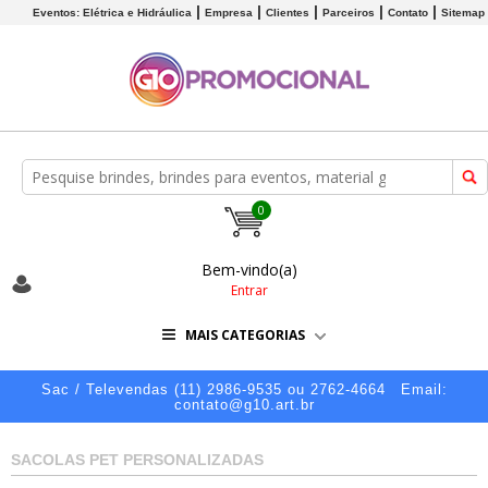
Eventos: Elétrica e Hidráulica
Empresa
Clientes
Parceiros
Contato
Sitemap
0
Bem-vindo(a)
Entrar
MAIS CATEGORIAS
Sac / Televendas (11) 2986-9535 ou 2762-4664
Email:
contato@g10.art.br
SACOLAS PET PERSONALIZADAS