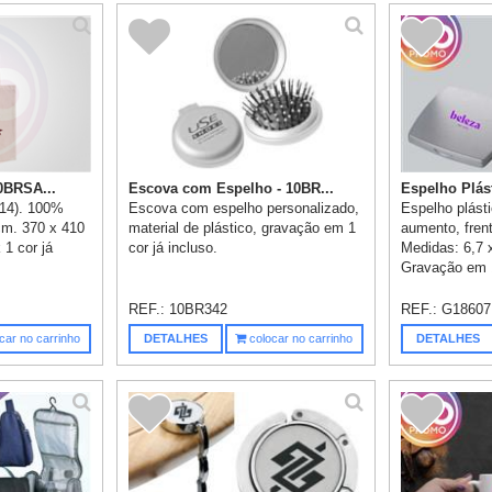
0BRSA...
Escova com Espelho - 10BR...
Espelho Plást
414). 100%
Escova com espelho personalizado,
Espelho plást
cm. 370 x 410
material de plástico, gravação em 1
aumento, frent
1 cor já
cor já incluso.
Medidas: 6,7 
Gravação em 1
REF.:
10BR342
REF.:
G18607
car no carrinho
DETALHES
colocar no carrinho
DETALHES