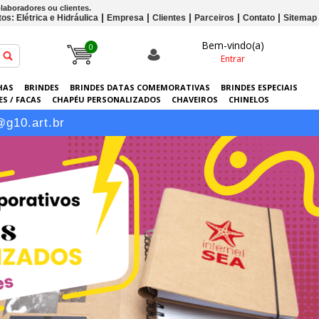
laboradores ou clientes.
os: Elétrica e Hidráulica
Empresa
Clientes
Parceiros
Contato
Sitemap
Bem-vindo(a)
0
Entrar
HAS
BRINDES
BRINDES DATAS COMEMORATIVAS
BRINDES ESPECIAIS
S / FACAS
CHAPÉU PERSONALIZADOS
CHAVEIROS
CHINELOS
ERSONALIZADAS
GRÁFICA
GUARDA-CHUVAS
KITS
LANÇAMENTOS
@g10.art.br