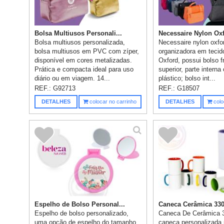
Bolsa Multiusos Personali...
Necessaire Nylon Oxfo
Bolsa multiusos personalizada,
Necessaire nylon oxfo
bolsa multiusos em PVC com zíper,
organizadora em tecid
disponível em cores metalizadas.
Oxford, possui bolso fr
Prática e compacta ideal para uso
superior, parte intern
diário ou em viagem. 14...
plástico; bolso int...
REF.:
G92713
REF.:
G18507
DETALHES
colocar no carrinho
DETALHES
colo
Espelho de Bolso Personal...
Caneca Cerâmica 330m
Espelho de bolso personalizado,
Caneca De Cerâmica 3
uma opção de espelho do tamanho
caneca personalizada