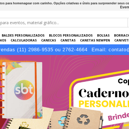
tos para homenagear com carinho. Opções criativas e úteis para surpreender seus co
Event
BALDES PERSONALIZADOS
BLOCOS PERSONALIZADOS
BOLSAS
BORRAC
NOS
CALCULADORAS
CANECAS
CANETAS
CANETAS NEWPEN
CANIVETE
POS
ELETRÔNICOS
EMBALAGENS
ESCRITÓRIO
EVENTOS
GARRAFAS P
vendas (11) 2986-9535 ou 2762-4664
Email:
contato
LÁPIS