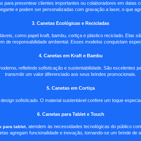
itas para presentear clientes importantes ou colaboradores em data
ante e podem ser personalizadas com gravação a laser, o que agre
3. Canetas Ecológicas e Recicladas
áveis, como papel kraft, bambu, cortiça e plástico reciclado. Elas
m de responsabilidade ambiental. Esses modelos conquistam especial
4. Canetas em Kraft e Bambu
derno, refletindo sofisticação e sustentabilidade. São excelentes 
transmitir um valor diferenciado aos seus brindes promocionais.
5. Canetas em Cortiça
sign sofisticado. O material sustentável confere um toque especial 
6. Canetas para Tablet e Touch
 para tablet
, atendem às necessidades tecnológicas do público conte
netas agregam funcionalidade e inovação, tornando-se um brinde de al