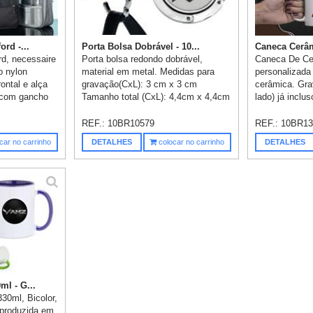
rd -...
Porta Bolsa Dobrável - 10...
Caneca Cerâm
rd, necessaire
Porta bolsa redondo dobrável,
Caneca De Ce
o nylon
material em metal. Medidas para
personalizada
ontal e alça
gravação(CxL): 3 cm x 3 cm
cerâmica. Gra
a com gancho
Tamanho total (CxL): 4,4cm x 4,4cm
lado) já inclus
REF.:
10BR10579
REF.:
10BR13
car no carrinho
DETALHES
colocar no carrinho
DETALHES
l - G...
30ml, Bicolor,
 produzida em