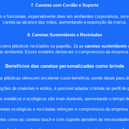
7. Canetas com Cordão e Suporte
s e funcionais, especialmente úteis em ambientes corporativos, rec
caneta ao alcance das mãos, aumentando a exposição da marca.
8. Canetas Sustentáveis e Recicladas
, como plásticos reciclados ou papelão. Já as
canetas sustentáveis
u
cto ambiental. Esses modelos destacam o compromisso da empresa c
Benefícios das canetas personalizadas como brinde
as plásticas oferecem excelente custo-benefício, sendo ideais para di
ções de materiais e estilos, é possível adaptar o brinde ao perfil do 
os metálicos e ecológicos são mais duráveis, aumentando o tempo d
anetas ecológicas e recicladas reforçam o compromisso da empresa
elos como as canetas touch e com suporte atendem às necessidades