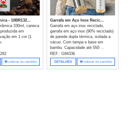
ica - 10BR132...
Garrafa em Aço Inox Recic...
râmica 330ml, caneca
Garrafa em aço inox reciclado,
 produzida em
garrafa em aço inox (90% reciclado)
vação em 1 cor (1
de parede dupla térmica, isolada a
o.
vácuo. Com tampa e base em
bambu. Capacidade até 550 ...
282
REF.:
G94336
colocar no carrinho
DETALHES
colocar no carrinho