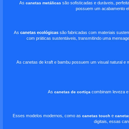
As
canetas metálicas
são sofisticadas e duráveis, perfe
possuem um acabamento eleg
As
canetas ecológicas
são fabricadas com materiais sustent
com práticas sustentáveis, transmitindo uma mensage
As canetas de kraft e bambu possuem um visual natural e mo
As
canetas de cortiça
combinam leveza e de
Esses modelos modernos, como as
canetas touch
e
canetas
digitais, essas ca