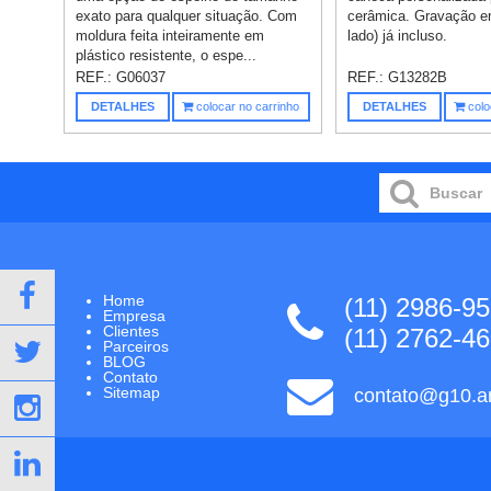
exato para qualquer situação. Com
cerâmica. Gravação e
moldura feita inteiramente em
lado) já incluso.
plástico resistente, o espe...
REF.:
G06037
REF.:
G13282B
DETALHES
colocar no carrinho
DETALHES
colo
Home
(11) 2986-9
Empresa
Clientes
(11) 2762-4
Parceiros
BLOG
Contato
Sitemap
contato@g10.ar