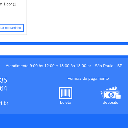
m 1 cor (1
car no carrinho
Atendimento 9:00 às 12:00 e 13:00 às 18:00 hr -
São Paulo
-
SP
Formas de pagamento
535
664
boleto
depósito
t.br