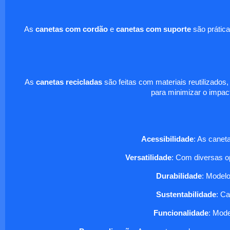
As
canetas com cordão
e
canetas com suporte
são prática
As
canetas recicladas
são feitas com materiais reutilizados
para minimizar o impa
Acessibilidade
: As canet
Versatilidade
: Com diversas op
Durabilidade
: Model
Sustentabilidade
: C
Funcionalidade
: Mod