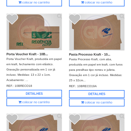
colocar no carrinho
colocar no carrinho
Porta Voucher Kraft - 10B...
Pasta Processo Kraft - 10...
Porta Voucher Kraft, produzida em papel
Pasta Processo Kraft, com aba,
em kraft, fechamento com elástico.
produzida em papel em kraft, com furos
Gravação personalizada em 1 cor já
para presilhas tipo romeu e julieta.
incluso. Medidas: 13 x 22 x 1cm.
Gravação em 1 cor já incluso. Medidas:
Acabamento: ...
25 x 32cm...
REF.:
10BRECO18
REF.:
10BRECO19A
DETALHES
DETALHES
colocar no carrinho
colocar no carrinho