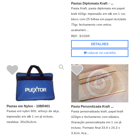
Pastas Diplomata Kraft - ...
Pasta Kraft, pasta diplomata em papel
kraft 420gr, impressão em silk em 1 cor,
bloco com 25 folhas em papel reciclado
75gr, fechamento com velcro,
acabamen...
REF.:
ECO05
DETALHES
colocar no carrinho
Pastas em Nylon - 10BR401
Pasta Personlizada Kraft ...
Pastas em nylon 600, reforço de alça,
Pasta personalizada kraft, papel kraft
impressão em silk 1 cor já incluso,
420grs e fechamento com elástico.
medidas: 35x26x3cm.
Gravação personalizada em 1 cor já
incluso, Formato final 33,6 x 24,3 x
3,4cm. Aca...