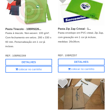
Pasta Zip Zap Cristal - 1...
Pasta Tiracolo - 10BR9226...
Pasta envelope em PVC cristal, Zip Zap,
Pasta à tiracolo. Non-woven: 100 g/m².
com gravação em 1 cor já incluso,
Com fechamento em velcro. 260 x 330 x
medidas: 26x36cm.
60 mm. Personalização em 1 cor já
incluso.
REF.:
10BRZZ07
REF.:
10BR92269
DETALHES
DETALHES
colocar no carrinho
colocar no carrinho