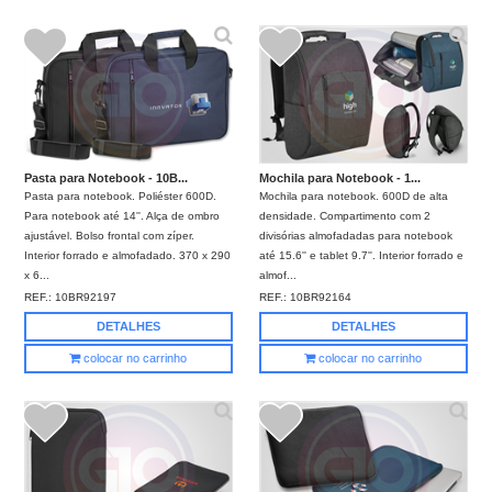
Pasta para Notebook - 10B...
Mochila para Notebook - 1...
Pasta para notebook. Poliéster 600D.
Mochila para notebook. 600D de alta
Para notebook até 14''. Alça de ombro
densidade. Compartimento com 2
ajustável. Bolso frontal com zíper.
divisórias almofadadas para notebook
Interior forrado e almofadado. 370 x 290
até 15.6'' e tablet 9.7''. Interior forrado e
x 6...
almof...
REF.:
10BR92197
REF.:
10BR92164
DETALHES
DETALHES
colocar no carrinho
colocar no carrinho