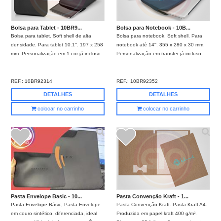
Bolsa para Tablet - 10BR9...
Bolsa para Notebook - 10B...
Bolsa para tablet. Soft shell de alta
Bolsa para notebook. Soft shell. Para
densidade. Para tablet 10.1''. 197 x 258
notebook até 14''. 355 x 280 x 30 mm.
mm. Personalização em 1 cor já incluso.
Personalização em transfer já incluso.
REF.:
10BR92314
REF.:
10BR92352
DETALHES
DETALHES
colocar no carrinho
colocar no carrinho
Pasta Envelope Basic - 10...
Pasta Convenção Kraft - 1...
Pasta Envelope Básic, Pasta Envelope
Pasta Convenção Kraft. Pasta Kraft A4.
em couro sintético, diferenciada, ideal
Produzida em papel kraft 400 g/m².