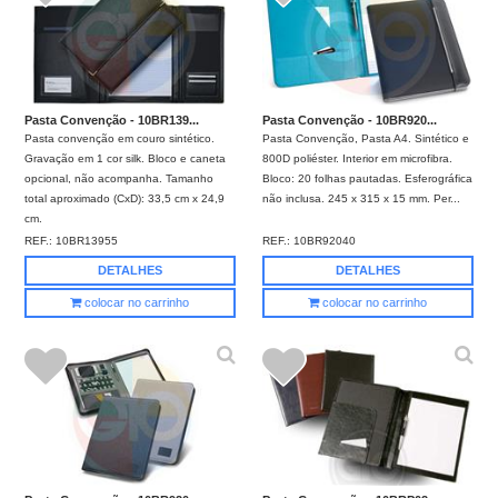
Pasta Convenção - 10BR139...
Pasta Convenção - 10BR920...
Pasta convenção em couro sintético.
Pasta Convenção, Pasta A4. Sintético e
Gravação em 1 cor silk. Bloco e caneta
800D poliéster. Interior em microfibra.
opcional, não acompanha. Tamanho
Bloco: 20 folhas pautadas. Esferográfica
total aproximado (CxD): 33,5 cm x 24,9
não inclusa. 245 x 315 x 15 mm. Per...
cm.
REF.:
10BR13955
REF.:
10BR92040
DETALHES
DETALHES
colocar no carrinho
colocar no carrinho