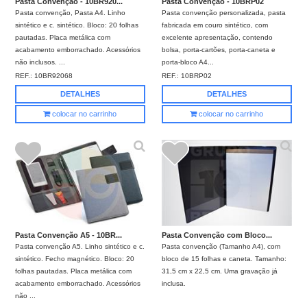
Pasta Convenção - 10BR920...
Pasta Convenção - 10BRP02
Pasta convenção, Pasta A4. Linho
Pasta convenção personalizada, pasta
sintético e c. sintético. Bloco: 20 folhas
fabricada em couro sintético, com
pautadas. Placa metálica com
excelente apresentação, contendo
acabamento emborrachado. Acessórios
bolsa, porta-cartões, porta-caneta e
não inclusos. ...
porta-bloco A4...
REF.:
10BR92068
REF.:
10BRP02
DETALHES
DETALHES
colocar no carrinho
colocar no carrinho
Pasta Convenção A5 - 10BR...
Pasta Convenção com Bloco...
Pasta convenção A5. Linho sintético e c.
Pasta convenção (Tamanho A4), com
sintético. Fecho magnético. Bloco: 20
bloco de 15 folhas e caneta. Tamanho:
folhas pautadas. Placa metálica com
31,5 cm x 22,5 cm. Uma gravação já
acabamento emborrachado. Acessórios
inclusa.
não ...