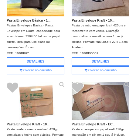
Pasta Envelope Básica - 1...
Pasta Envelope Kraft - 10...
Pastas Envelopes Básica - Pasta
Pasta de mão em papel kraft 420grs e
Envelope em Couro, capacidade para
fechamento com velcro. Gravação
acondicionar 350/400 folhas de papel
personalizada em silk screen 1 cor já
sulfite, ideal para uso diário ou
incluso, Formato final 30,5 x 22 x 1,4cm.
convenções. É con...
Acabam...
REF.:
10BRP07
REF.:
10BRECO09
DETALHES
DETALHES
colocar no carrinho
colocar no carrinho
Pasta Envelope Kraft - 10...
Pasta Envelope Kraft - EC...
Pasta confeccionada em kraft 420gr,
Pasta envelope em papel kraft 420gr,
com alças e fecho com elástico. Formato
impressão em silk em 1 cor, já incluso,