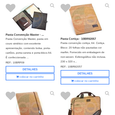
Pasta Convenção Master - ...
Pasta Cortiça - 10BR92057
Pasta Convenção Master, pasta em
Pasta convenção cortiça, A4. Cortiça.
couro sintético com excelente
Bloco: 20 folhas não pautadas cor
apresentação, contendo bolsa, porta-
marfim. Fornecido em embalagem de
cartões, porta-caneta e porta-bloco A4.
non-woven. Esferográfica não inclusa.
É confeccionada ...
230 x 320 x...
REF.:
10BRP09
REF.:
10BR92057
DETALHES
DETALHES
colocar no carrinho
colocar no carrinho