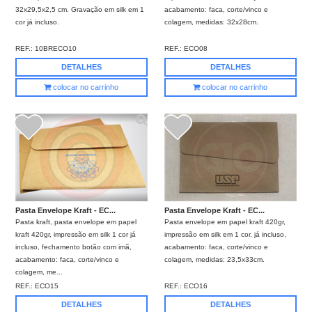
32x29,5x2,5 cm. Gravação em silk em 1
acabamento: faca, corte/vinco e
cor já incluso.
colagem, medidas: 32x28cm.
REF.:
10BRECO10
REF.:
ECO08
DETALHES
DETALHES
colocar no carrinho
colocar no carrinho
Pasta Envelope Kraft - EC...
Pasta Envelope Kraft - EC...
Pasta kraft, pasta envelope em papel
Pasta envelope em papel kraft 420gr,
kraft 420gr, impressão em silk 1 cor já
impressão em silk em 1 cor, já incluso,
incluso, fechamento botão com imã,
acabamento: faca, corte/vinco e
acabamento: faca, corte/vinco e
colagem, medidas: 23,5x33cm.
colagem, me...
REF.:
ECO15
REF.:
ECO16
DETALHES
DETALHES