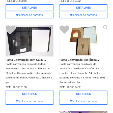
REF.:
10BR92066
REF.:
10BR12432
DETALHES
DETALHES
colocar no carrinho
colocar no carrinho
Pasta Convenção Ecológica...
Pasta Convenção com Calcu...
Pasta convenção com bloco de
Pasta convenção com calculadora,
anotações ecológico, Contém: Bloco
material em couro sintético. Bloco com
com 25 folhas (Tamanho A4 - folha
20 folhas (Tamanho A4 - folha pautada
pautada somente na frente, verso liso).
somente na frente, verso liso). Incluso 1
Porta cartões, Po...
gra...
REF.:
10BR12482
REF.:
10BR10108
DETALHES
DETALHES
colocar no carrinho
colocar no carrinho