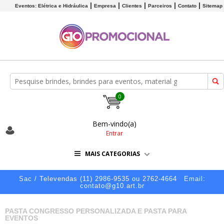
Eventos: Elétrica e Hidráulica
Empresa
Clientes
Parceiros
Contato
Sitemap
0
Bem-vindo(a)
Entrar
MAIS CATEGORIAS
Sac / Televendas (11) 2986-9535 ou 2762-4664
Email:
contato@g10.art.br
PASTA CONGRESSO PERSONALIZADA E PASTA PARA
EVENTOS