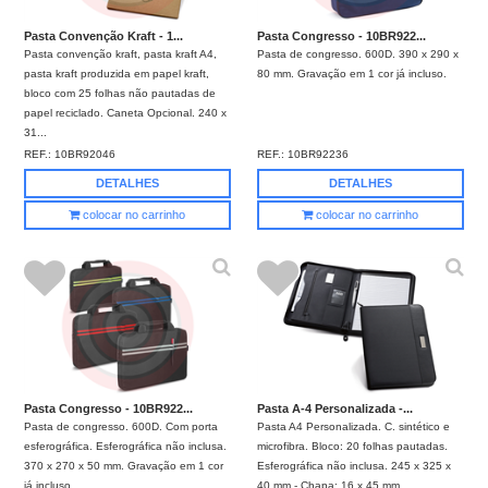
Pasta Convenção Kraft - 1...
Pasta Congresso - 10BR922...
Pasta convenção kraft, pasta kraft A4,
Pasta de congresso. 600D. 390 x 290 x
pasta kraft produzida em papel kraft,
80 mm. Gravação em 1 cor já incluso.
bloco com 25 folhas não pautadas de
papel reciclado. Caneta Opcional. 240 x
31...
REF.:
10BR92046
REF.:
10BR92236
DETALHES
DETALHES
colocar no carrinho
colocar no carrinho
Pasta Congresso - 10BR922...
Pasta A-4 Personalizada -...
Pasta de congresso. 600D. Com porta
Pasta A4 Personalizada. C. sintético e
esferográfica. Esferográfica não inclusa.
microfibra. Bloco: 20 folhas pautadas.
370 x 270 x 50 mm. Gravação em 1 cor
Esferográfica não inclusa. 245 x 325 x
já incluso.
40 mm - Chapa: 16 x 45 mm.