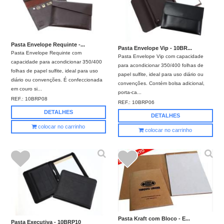
Pasta Envelope Requinte -...
Pasta Envelope Vip - 10BR...
Pasta Envelope Requinte com
Pasta Envelope Vip com capacidade
capacidade para acondicionar 350/400
para acondicionar 350/400 folhas de
folhas de papel sulfite, ideal para uso
papel sulfite, ideal para uso diário ou
diário ou convenções. É confeccionada
convenções. Contém bolsa adicional,
em couro si...
porta-ca...
REF.:
10BRP08
REF.:
10BRP06
DETALHES
DETALHES
colocar no carrinho
colocar no carrinho
Pasta Kraft com Bloco - E...
Pasta Executiva - 10BRP10