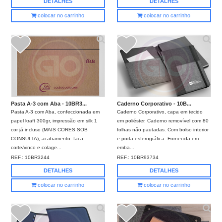
DETALHES
DETALHES
colocar no carrinho
colocar no carrinho
Pasta A-3 com Aba - 10BR3...
Caderno Corporativo - 10B...
Pasta A-3 com Aba, confeccionada em
Caderno Corporativo, capa em tecido
papel kraft 300gr, impressão em silk 1
em poliéster. Caderno removível com 80
cor já incluso (MAIS CORES SOB
folhas não pautadas. Com bolso interior
CONSULTA), acabamento: faca,
e porta esferográfica. Fornecida em
corte/vinco e colage...
emba...
REF.:
10BR3244
REF.:
10BR93734
DETALHES
DETALHES
colocar no carrinho
colocar no carrinho