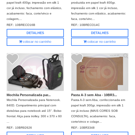
papel kraft 400gr, impressão em silk 1
produzida em papel kraft 400gr,
cor já incluso, fechamento com elástico,
impressão em silk 1 cor já incluso,
acabamento: faca, corte/vinco e
fechamento com elástico, acabamento:
colagem,...
faca, corte/vinc...
REF.:
10BRECO16B
REF.:
10BRECO14C
DETALHES
DETALHES
colocar no carrinho
colocar no carrinho
Mochila Personalizada par...
Pasta A-3 sem Aba - 10BR3...
Mochila Personalizada para Notenook.
Pasta A-3 sem Aba, confeccionada em
840D. Compartimento principal com
papel kraft 300gr, impressão em silk 1
divisórias para notebook até 15''. Bolso
cor já incluso (MAIS CORES SOB
frontal. Alça para trolley. 300 x 370 x 60
CONSULTA), acabamento: faca,
...
corte/vinco e colage...
REF.:
10BR92626
REF.:
10BR3348