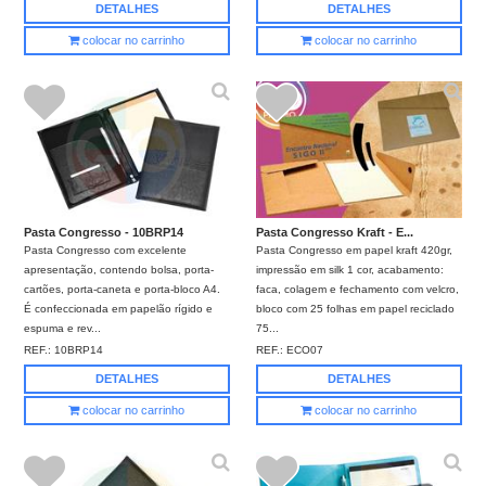
DETALHES
DETALHES
colocar no carrinho
colocar no carrinho
Pasta Congresso - 10BRP14
Pasta Congresso Kraft - E...
Pasta Congresso com excelente
Pasta Congresso em papel kraft 420gr,
apresentação, contendo bolsa, porta-
impressão em silk 1 cor, acabamento:
cartões, porta-caneta e porta-bloco A4.
faca, colagem e fechamento com velcro,
É confeccionada em papelão rígido e
bloco com 25 folhas em papel reciclado
espuma e rev...
75...
REF.:
10BRP14
REF.:
ECO07
DETALHES
DETALHES
colocar no carrinho
colocar no carrinho