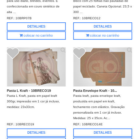
para uso diário, brindes, eventos. É
Bloco com 25 folhas não pautadas de
confeccionada em couro sintético de
papel reciclado. Caneta Opcional. 23,5 x
alta ...
300 ...
REF.:
10BRP07B
REF.:
10BRECO12
DETALHES
DETALHES
colocar no carrinho
colocar no carrinho
Pasta L Kraft - 10BRECO19
Pasta Envelope Kraft - 10...
Pasta L Kraft, pasta em papel kraft
Pasta kraft, pasta envelope kraft,
300gr, impressão em 1 cor já incluso,
produzida em papel em kraft,
medidas: 23x33cm.
fechamento com elástico. Gravação
personalizada em 1 cor já incluso.
Medidas: 25 x 35cm. Ac...
REF.:
10BRECO19
REF.:
10BRECO14E
DETALHES
DETALHES