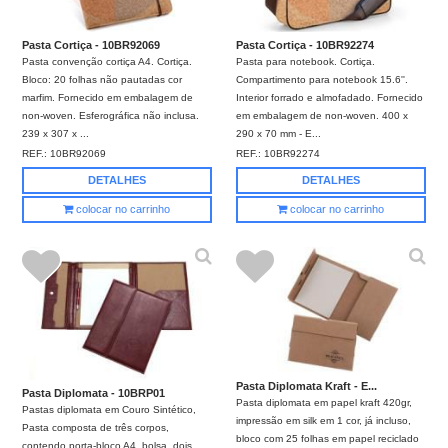
Pasta Cortiça - 10BR92069
Pasta Cortiça - 10BR92274
Pasta convenção cortiça A4. Cortiça.
Pasta para notebook. Cortiça.
Bloco: 20 folhas não pautadas cor
Compartimento para notebook 15.6''.
marfim. Fornecido em embalagem de
Interior forrado e almofadado. Fornecido
non-woven. Esferográfica não inclusa.
em embalagem de non-woven. 400 x
239 x 307 x ...
290 x 70 mm - E...
REF.:
10BR92069
REF.:
10BR92274
DETALHES
DETALHES
colocar no carrinho
colocar no carrinho
Pasta Diplomata Kraft - E...
Pasta Diplomata - 10BRP01
Pasta diplomata em papel kraft 420gr,
Pastas diplomata em Couro Sintético,
impressão em silk em 1 cor, já incluso,
Pasta composta de três corpos,
bloco com 25 folhas em papel reciclado
contendo porta-bloco A4, bolsa, dois