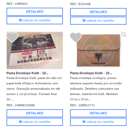
REF.:
10BR401
REF.:
ECO14B
DETALHES
DETALHES
colocar no carrinho
colocar no carrinho
Pasta Envelope Kraft - 10...
Pasta Envelope Kraft - 10...
Pasta Envelope Kraft, pasta de mão em
Pasta envelope ecológica, possui
papel kraft 420grs e fechamento com
abertura superior fixada por um botão
velcro. Gravação personalizada em silk
imãtizado. Detalhes costurados nas
screen 1 cor já incluso, Formato final
laterais, material em kraft. Medidas:
30,...
27cm x 37cm...
REF.:
10BRECO09B
REF.:
10BR12771
DETALHES
DETALHES
colocar no carrinho
colocar no carrinho