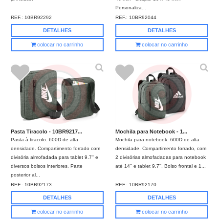
Personaliza...
REF.:
10BR92292
REF.:
10BR92044
DETALHES
DETALHES
colocar no carrinho
colocar no carrinho
Pasta Tiracolo - 10BR9217...
Mochila para Notebook - 1...
Pasta à tiracolo. 600D de alta
Mochila para notebook. 600D de alta
densidade. Compartimento forrado com
densidade. Compartimento forrado, com
divisória almofadada para tablet 9.7'' e
2 divisórias almofadadas para notebook
diversos bolsos interiores. Parte
até 14'' e tablet 9.7''. Bolso frontal e 1...
posterior al...
REF.:
10BR92173
REF.:
10BR92170
DETALHES
DETALHES
colocar no carrinho
colocar no carrinho