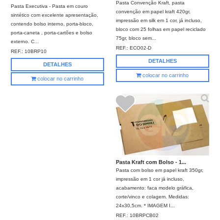
Pasta Convenção Kraft, pasta
Pasta Executiva - Pasta em couro
convenção em papel kraft 420gr,
sintético com excelente apresentação,
impressão em silk em 1 cor, já incluso,
contendo bolso interno, porta-bloco,
bloco com 25 folhas em papel reciclado
porta-caneta , porta-cartões e bolso
75gr, bloco sem...
externo. C...
REF.:
ECO02-D
REF.:
10BRP10
DETALHES
DETALHES
colocar no carrinho
colocar no carrinho
Pasta Kraft com Bolso - 1...
Pasta com bolso em papel kraft 350gr,
impressão em 1 cor já incluso,
acabamento: faca modelo gráfica,
corte/vinco e colagem. Medidas:
24x30,5cm. * IMAGEM I...
REF.:
10BRPCB02