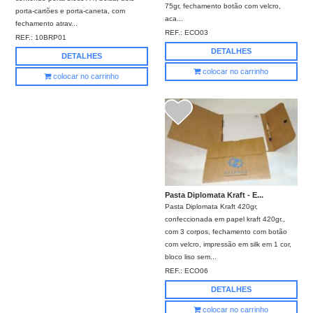
75gr, fechamento botão com velcro,
porta-cartões e porta-caneta, com
aca...
fechamento atrav...
REF.:
ECO03
REF.:
10BRP01
DETALHES
DETALHES
colocar no carrinho
colocar no carrinho
Pasta Diplomata Kraft - E...
Pasta Diplomata Kraft 420gr,
confeccionada em papel kraft 420gr.,
com 3 corpos, fechamento com botão
com velcro, impressão em silk em 1 cor,
bloco liso sem...
REF.:
ECO06
DETALHES
colocar no carrinho