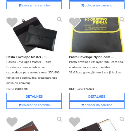
colocar no carrinho
colocar no carrinho
Pasta Envelope Master - 1...
Pasta Envelope Nylon com ...
Pastas Envelopes Master - Pasta
Pasta envelope em nylon 600, com aba,
Envelope couro sintético com
acabamento em viés, medidas:
capacidade para acondicionar 350/400
32x29cm, gravação em 1 cor já incluso.
folhas de papel sulfite, ideal para uso
diário ou convenç...
REF.:
10BRP05
REF.:
10BRPEN01
DETALHES
DETALHES
colocar no carrinho
colocar no carrinho