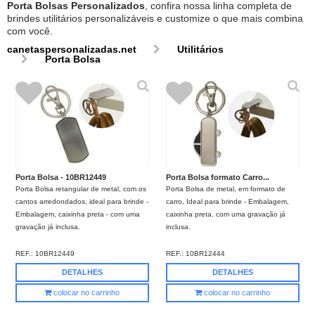
Porta Bolsas Personalizados
, confira nossa linha completa de
brindes utilitários personalizáveis e customize o que mais combina
com você.
canetaspersonalizadas.net
Utilitários
Porta Bolsa
Porta Bolsa - 10BR12449
Porta Bolsa formato Carro...
Porta Bolsa retangular de metal, com os
Porta Bolsa de metal, em formato de
cantos arredondados, ideal para brinde -
carro, Ideal para brinde - Embalagem,
Embalagem, caixinha preta - com uma
caixinha preta, com uma gravação já
gravação já inclusa.
inclusa.
REF.:
10BR12449
REF.:
10BR12444
DETALHES
DETALHES
colocar no carrinho
colocar no carrinho