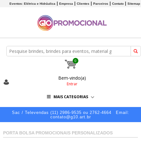
Eventos: Elétrica e Hidráulica
Empresa
Clientes
Parceiros
Contato
Sitemap
0
Bem-vindo(a)
Entrar
MAIS CATEGORIAS
Sac / Televendas (11) 2986-9535 ou 2762-4664
Email:
contato@g10.art.br
PORTA BOLSA PROMOCIONAIS PERSONALIZADOS