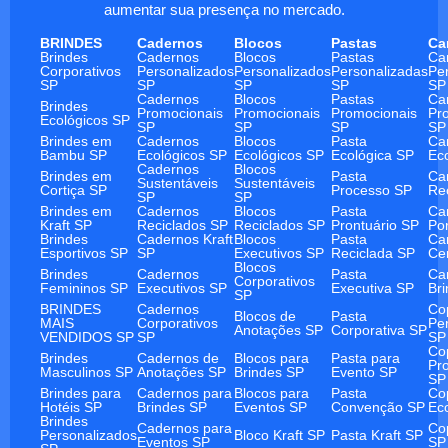
aumentar sua presença no mercado.
BRINDES
Cadernos
Blocos
Pastas
Ca
Brindes
Cadernos
Blocos
Pastas
Ca
Corporativos
Personalizados
Personalizados
Personalizadas
Pe
SP
SP
SP
SP
SP
Cadernos
Blocos
Pastas
Ca
Brindes
Promocionais
Promocionais
Promocionais
Pr
Ecológicos SP
SP
SP
SP
SP
Brindes em
Cadernos
Blocos
Pasta
Ca
Bambu SP
Ecológicos SP
Ecológicos SP
Ecológica SP
Ec
Cadernos
Blocos
Brindes em
Pasta
Ca
Sustentáveis
Sustentáveis
Cortiça SP
Processo SP
Re
SP
SP
Brindes em
Cadernos
Blocos
Pasta
Ca
Kraft SP
Reciclados SP
Reciclados SP
Prontuário SP
Po
Brindes
Cadernos Kraft
Blocos
Pasta
Ca
Esportivos SP
SP
Executivos SP
Reciclada SP
Ce
Blocos
Brindes
Cadernos
Pasta
Ca
Corporativos
Femininos SP
Executivos SP
Executiva SP
Br
SP
BRINDES
Cadernos
Co
Blocos de
Pasta
MAIS
Corporativos
Pe
Anotações SP
Corporativa SP
VENDIDOS SP
SP
SP
Co
Brindes
Cadernos de
Blocos para
Pasta para
Pr
Masculinos SP
Anotações SP
Brindes SP
Evento SP
SP
Brindes para
Cadernos para
Blocos para
Pasta
Co
Hotéis SP
Brindes SP
Eventos SP
Convenção SP
Ec
Brindes
Cadernos para
Co
Personalizados
Bloco Kraft SP
Pasta Kraft SP
Eventos SP
SP