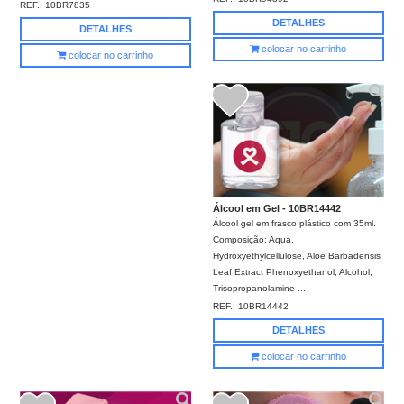
REF.:
10BR7835
DETALHES
DETALHES
colocar no carrinho
colocar no carrinho
Álcool em Gel - 10BR14442
Álcool gel em frasco plástico com 35ml.
Composição: Aqua,
Hydroxyethylcellulose, Aloe Barbadensis
Leaf Extract Phenoxyethanol, Alcohol,
Trisopropanolamine ...
REF.:
10BR14442
DETALHES
colocar no carrinho