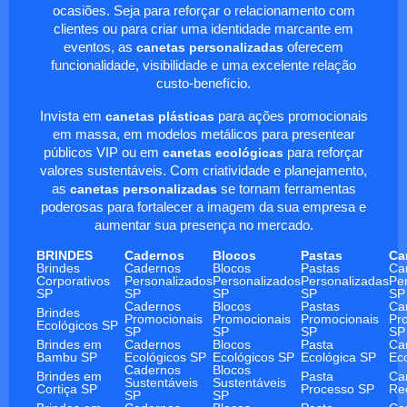
ocasiões. Seja para reforçar o relacionamento com
clientes ou para criar uma identidade marcante em
eventos, as
canetas personalizadas
oferecem
funcionalidade, visibilidade e uma excelente relação
custo-benefício.
Invista em
canetas plásticas
para ações promocionais
em massa, em modelos metálicos para presentear
públicos VIP ou em
canetas ecológicas
para reforçar
valores sustentáveis. Com criatividade e planejamento,
as
canetas personalizadas
se tornam ferramentas
poderosas para fortalecer a imagem da sua empresa e
aumentar sua presença no mercado.
BRINDES
Cadernos
Blocos
Pastas
Ca
Brindes
Cadernos
Blocos
Pastas
Ca
Corporativos
Personalizados
Personalizados
Personalizadas
Pe
SP
SP
SP
SP
SP
Cadernos
Blocos
Pastas
Ca
Brindes
Promocionais
Promocionais
Promocionais
Pr
Ecológicos SP
SP
SP
SP
SP
Brindes em
Cadernos
Blocos
Pasta
Ca
Bambu SP
Ecológicos SP
Ecológicos SP
Ecológica SP
Ec
Cadernos
Blocos
Brindes em
Pasta
Ca
Sustentáveis
Sustentáveis
Cortiça SP
Processo SP
Re
SP
SP