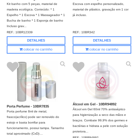
Kit banho com 5 peças, material de
Escova com espelho personalizado,
madeira ecológica. Conteúdo: * 1
material de plástico, gravação em 1 cor
Espelho * 1 Escova * 1 Massageador * 1
já incluso.
Bucha de banho * 1 Esponja de banho
Incluso grav...
REF.:
10BR12339
REF.:
10BR342
DETALHES
DETALHES
colocar no carrinho
colocar no carrinho
Álcool em Gel - 10BR94892
Porta Perfume - 10BR7835
Álcool em Gel 60ml 70% antisséptico
Porta perfume 8ml de metal,
para higienização a seco das mãos e
frasco(acrílico) pode ser removido do
braços. Combate 99,9% dos germes e
estojo e basta borrifar para
bactérias e hidrata a pele com solução
funcionamento, possui tampa. Tamanho
protetora...
total aproximado (CxD):...
REF.:
10BR94892