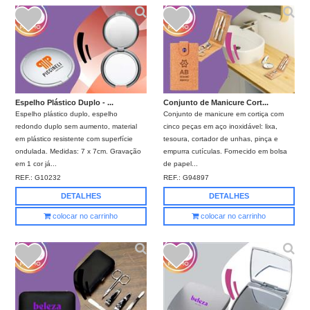
Espelho Plástico Duplo - ...
Conjunto de Manicure Cort...
Espelho plástico duplo, espelho
Conjunto de manicure em cortiça com
redondo duplo sem aumento, material
cinco peças em aço inoxidável: lixa,
em plástico resistente com superfície
tesoura, cortador de unhas, pinça e
ondulada. Medidas: 7 x 7cm. Gravação
empurra cutículas. Fornecido em bolsa
em 1 cor já...
de papel...
REF.:
G10232
REF.:
G94897
DETALHES
DETALHES
colocar no carrinho
colocar no carrinho