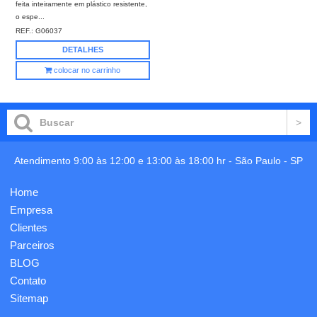
feita inteiramente em plástico resistente,
o espe...
REF.:
G06037
DETALHES
colocar no carrinho
Atendimento 9:00 às 12:00 e 13:00 às 18:00 hr -
São Paulo
-
SP
Home
Empresa
Clientes
Parceiros
BLOG
Contato
Sitemap