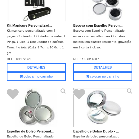
Kit Manicure Personalizad...
Escova com Espelho Person...
Kit manicure personalizado com 4
Escova com Espelho Personalizado,
peças. Conteúdo: 1 Cortador de unha, 1
escova com espelho mais kit costura,
Pinça, 1 Lixa, 1 Empurrador de cutícula.
material em plástico resistente, gravação
Tamanho total (CxL): 9,7cm x 10,0cm. 1
em 1 cor já incluso.
gra...
REF.:
10BR7561
REF.:
10BR11607
DETALHES
DETALHES
colocar no carrinho
colocar no carrinho
Espelho de Bolso Personal...
Espelho de Bolso Duplo - ...
Espelho de Bolso Personalizado,
Espelho de bolso personalizado,