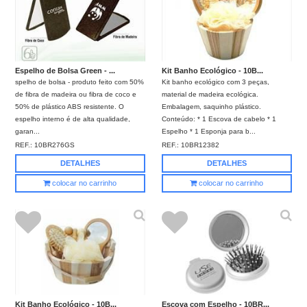
Espelho de Bolsa Green - ...
Kit Banho Ecológico - 10B...
spelho de bolsa - produto feito com 50%
Kit banho ecológico com 3 peças,
de fibra de madeira ou fibra de coco e
material de madeira ecológica.
50% de plástico ABS resistente. O
Embalagem, saquinho plástico.
espelho interno é de alta qualidade,
Conteúdo: * 1 Escova de cabelo * 1
garan...
Espelho * 1 Esponja para b...
REF.:
10BR276GS
REF.:
10BR12382
DETALHES
DETALHES
colocar no carrinho
colocar no carrinho
Kit Banho Ecológico - 10B...
Escova com Espelho - 10BR...