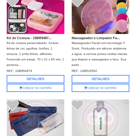
Kit de Costura - 10BR9487...
Massageador e Limpador Fa...
Kit de costura personalizado. Incluso
Massageador Facial com tecnologia T-
linhas de cor, agulhas, botões, 1
Sonic. Produzido em silicone resistente
tesoura, 1 enfia linhas, alfinetes.
a água, a escova possui cerdas macias
Fornecido em estojo. 70 x 21 x 65 mm. 1
que limpam e massageiam a face. Sua
persona...
parte...
REF.:
10BR94879
REF.:
10BR18562
DETALHES
DETALHES
colocar no carrinho
colocar no carrinho