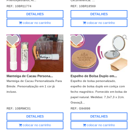
Phenoxyethanol, Al...
Circunferência: ...
REF.:
10BR11774
REF.:
10BR18569
DETALHES
DETALHES
colocar no carrinho
colocar no carrinho
Manteiga de Cacau Persona...
Espelho de Bolsa Duplo em...
Manteiga de Cacau Personalizada Para
Espelho de bolsa personalizado,
Brinde. Personalização em 1 cor já
espelho de bolsa duplo em cortiça com
incluso.
fecho magnético. Fornecido em bolsa de
papel natural. Medidas: 7,3x7,3 x 2cm.
Gravaçã...
REF.:
10BRMC01
REF.:
G94898
DETALHES
DETALHES
colocar no carrinho
colocar no carrinho