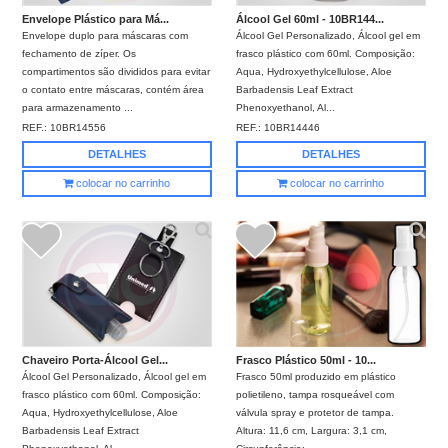
Envelope Plástico para Má...
Álcool Gel 60ml - 10BR144...
Envelope duplo para máscaras com
Álcool Gel Personalizado, Álcool gel em
fechamento de zíper. Os
frasco plástico com 60ml. Composição:
compartimentos são divididos para evitar
Aqua, Hydroxyethylcellulose, Aloe
o contato entre máscaras, contém área
Barbadensis Leaf Extract
para armazenamento ...
Phenoxyethanol, Al...
REF.:
10BR14556
REF.:
10BR14446
DETALHES
DETALHES
colocar no carrinho
colocar no carrinho
Chaveiro Porta-Álcool Gel...
Frasco Plástico 50ml - 10...
Álcool Gel Personalizado, Álcool gel em
Frasco 50ml produzido em plástico
frasco plástico com 60ml. Composição:
polietileno, tampa rosqueável com
Aqua, Hydroxyethylcellulose, Aloe
válvula spray e protetor de tampa.
Barbadensis Leaf Extract
Altura: 11,6 cm, Largura: 3,1 cm,