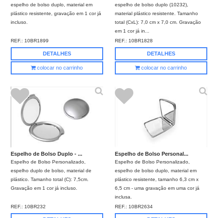
espelho de bolso duplo, material em
espelho de bolso duplo (10232),
plástico resistente, gravação em 1 cor já
material plástico resistente. Tamanho
incluso.
total (CxL): 7,0 cm x 7,0 cm. Gravação
em 1 cor já in...
REF.:
10BR1899
REF.:
10BR1828
DETALHES
DETALHES
colocar no carrinho
colocar no carrinho
Espelho de Bolso Duplo - ...
Espelho de Bolso Personal...
Espelho de Bolso Personalizado,
Espelho de Bolso Personalizado,
espelho duplo de bolso, material de
espelho de bolso duplo, material em
plástico. Tamanho total (C): 7,5cm.
plástico resistente, tamanho 6,3 cm x
Gravação em 1 cor já incluso.
6,5 cm - uma gravação em uma cor já
inclusa.
REF.:
10BR232
REF.:
10BR2634