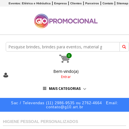
Eventos: Elétrica e Hidráulica
Empresa
Clientes
Parceiros
Contato
Sitemap
0
Bem-vindo(a)
Entrar
MAIS CATEGORIAS
Sac / Televendas (11) 2986-9535 ou 2762-4664
Email:
contato@g10.art.br
HIGIENE PESSOAL PERSONALIZADOS