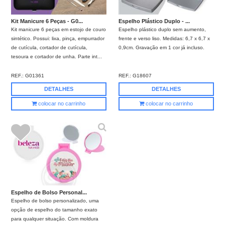
Kit Manicure 6 Peças - G0...
Espelho Plástico Duplo - ...
Kit manicure 6 peças em estojo de couro
Espelho plástico duplo sem aumento,
sintético. Possui: lixa, pinça, empurrador
frente e verso liso. Medidas: 6,7 x 6,7 x
de cutícula, cortador de cutícula,
0,9cm. Gravação em 1 cor já incluso.
tesoura e cortador de unha. Parte int...
REF.:
G01361
REF.:
G18607
DETALHES
DETALHES
colocar no carrinho
colocar no carrinho
Espelho de Bolso Personal...
Espelho de bolso personalizado, uma
opção de espelho do tamanho exato
para qualquer situação. Com moldura