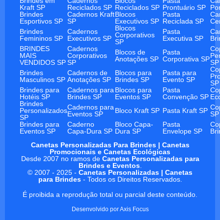
Brindes em
Cadernos
Blocos
Pasta
Ca
Kraft SP
Reciclados SP
Reciclados SP
Prontuário SP
Po
Brindes
Cadernos Kraft
Blocos
Pasta
Ca
Esportivos SP
SP
Executivos SP
Reciclada SP
Ce
Blocos
Brindes
Cadernos
Pasta
Ca
Corporativos
Femininos SP
Executivos SP
Executiva SP
Br
SP
BRINDES
Cadernos
Co
Blocos de
Pasta
MAIS
Corporativos
Pe
Anotações SP
Corporativa SP
VENDIDOS SP
SP
SP
Co
Brindes
Cadernos de
Blocos para
Pasta para
Pr
Masculinos SP
Anotações SP
Brindes SP
Evento SP
SP
Brindes para
Cadernos para
Blocos para
Pasta
Co
Hotéis SP
Brindes SP
Eventos SP
Convenção SP
Ec
Brindes
Cadernos para
Co
Personalizados
Bloco Kraft SP
Pasta Kraft SP
Eventos SP
SP
SP
Brindes para
Caderno
Bloco Capa-
Pasta
Co
Eventos SP
Capa-Dura SP
Dura SP
Envelope SP
Br
Canetas Personalizadas Para Brindes | Canetas
Promocionais e Canetas Ecológicas
Desde 2007 no ramos de
Canetas Personalizadas para
Brindes e Eventos
.
© 2007 - 2025 -
Canetas Personalizadas | Canetas
para Brindes
- Todos os Direitos Reservados.
É proibida a reprodução total ou parcial deste conteúdo.
Desenvolvido por
Axis Focus