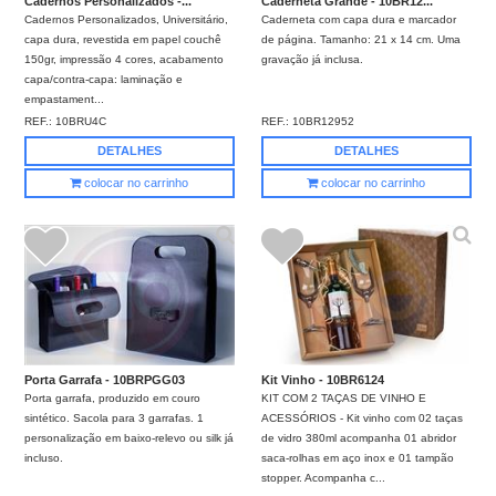
Cadernos Personalizados -...
Caderneta Grande - 10BR12...
Cadernos Personalizados, Universitário,
Caderneta com capa dura e marcador
capa dura, revestida em papel couchê
de página. Tamanho: 21 x 14 cm. Uma
150gr, impressão 4 cores, acabamento
gravação já inclusa.
capa/contra-capa: laminação e
empastament...
REF.:
10BRU4C
REF.:
10BR12952
DETALHES
DETALHES
colocar no carrinho
colocar no carrinho
Porta Garrafa - 10BRPGG03
Kit Vinho - 10BR6124
Porta garrafa, produzido em couro
KIT COM 2 TAÇAS DE VINHO E
sintético. Sacola para 3 garrafas. 1
ACESSÓRIOS - Kit vinho com 02 taças
personalização em baixo-relevo ou silk já
de vidro 380ml acompanha 01 abridor
incluso.
saca-rolhas em aço inox e 01 tampão
stopper. Acompanha c...