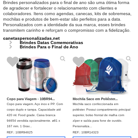
Brindes personalizados para o final de ano são uma ótima forma
de agradecer e fortalecer o relacionamento com clientes e
colaboradores. Itens como agendas, canecas, kits de sobremesa,
mochilas e produtos de bem-estar são perfeitos para a data.
Personalizados com a identidade da sua marca, esses brindes
transmitem carinho e reforçam o compromisso com a fidelização.
canetaspersonalizadas.net
Brindes Datas Comemorativas
Brindes Para o Final de Ano
Copo para Viagem - 10BR94...
Mochila Saco em Poliéster...
Copo para viagem. Aço inox e PP. Com
Mochila saco confeccionada em
corpo duplo e tampa. Capacidade até
poliéster. Possui compartimento principal
420 ml. Food grade. Caixa branca
superior, bolso frontal de malha com
94654 vendida opcionalmente. ø81 x
zíper e saída para fone de ouvido.
167 mm. 1 Grav...
Personaliza...
REF.:
10BR94625
REF.:
10BR14323