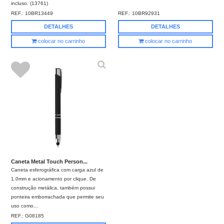
incluso. (13761)
REF.:
10BR13449
REF.:
10BR92931
DETALHES
DETALHES
colocar no carrinho
colocar no carrinho
Caneta Metal Touch Person...
Caneta esferográfica com carga azul de
1.0mm e acionamento por clique. De
construção metálica, também possui
ponteira emborrachada que permite seu
uso como...
REF.:
G08185