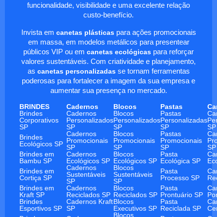
funcionalidade, visibilidade e uma excelente relação
custo-benefício.
Invista em
canetas plásticas
para ações promocionais
em massa, em modelos metálicos para presentear
públicos VIP ou em
canetas ecológicas
para reforçar
valores sustentáveis. Com criatividade e planejamento,
as
canetas personalizadas
se tornam ferramentas
poderosas para fortalecer a imagem da sua empresa e
aumentar sua presença no mercado.
BRINDES
Cadernos
Blocos
Pastas
Ca
Brindes
Cadernos
Blocos
Pastas
Ca
Corporativos
Personalizados
Personalizados
Personalizadas
Pe
SP
SP
SP
SP
SP
Cadernos
Blocos
Pastas
Ca
Brindes
Promocionais
Promocionais
Promocionais
Pr
Ecológicos SP
SP
SP
SP
SP
Brindes em
Cadernos
Blocos
Pasta
Ca
Bambu SP
Ecológicos SP
Ecológicos SP
Ecológica SP
Ec
Cadernos
Blocos
Brindes em
Pasta
Ca
Sustentáveis
Sustentáveis
Cortiça SP
Processo SP
Re
SP
SP
Brindes em
Cadernos
Blocos
Pasta
Ca
Kraft SP
Reciclados SP
Reciclados SP
Prontuário SP
Po
Brindes
Cadernos Kraft
Blocos
Pasta
Ca
Esportivos SP
SP
Executivos SP
Reciclada SP
Ce
Blocos