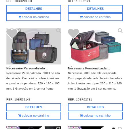
REF.:
10BRPGG03
REF.:
10BR6124
DETALHES
DETALHES
colocar no carrinho
colocar no carrinho
Nécessaire Personalizada ...
Nécessaire Personalizada ...
Nécessaire Personalizada. 600D de alta
Nécessaire. 300D de alta densidade.
densidade. Com vários bolsos interiores
Com pega almofadada. Interior forrado e
e gancho de pendurar. 250 x 180 x 105
bolso interior com zíper. 200 x 115 x 140
mm. 1 Gravação em 1 cor na frente.
mm. 1 Gravação em 1 cor na frente.
REF.:
10BR92148
REF.:
10BR92731
DETALHES
DETALHES
colocar no carrinho
colocar no carrinho