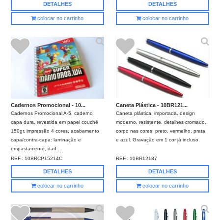
DETALHES
DETALHES
colocar no carrinho
colocar no carrinho
Cadernos Promocional - 10...
Caneta Plástica - 10BR121...
Cadernos Promocional A-5, caderno
Caneta plástica, importada, design
capa dura, revestida em papel couchê
moderno, resistente, detalhes cromado,
150gr, impressão 4 cores, acabamento
corpo nas cores: preto, vermelho, prata
capa/contra-capa: laminação e
e azul. Gravação em 1 cor já incluso.
empastamento, dad...
REF.:
10BRCP15214C
REF.:
10BR12187
DETALHES
DETALHES
colocar no carrinho
colocar no carrinho