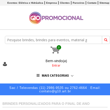
Eventos: Elétrica e Hidráulica
Empresa
Clientes
Parceiros
Contato
Sitemap
0
Bem-vindo(a)
Entrar
MAIS CATEGORIAS
Sac / Televendas (11) 2986-9535 ou 2762-4664
Email:
contato@g10.art.br
BRINDES PERSONALIZADOS PARA O FINAL DE ANO