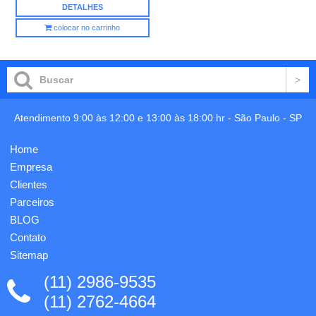
DETALHES
colocar no carrinho
Atendimento 9:00 às 12:00 e 13:00 às 18:00 hr -
São Paulo
-
SP
Home
Empresa
Clientes
Parceiros
BLOG
Contato
Sitemap
(11) 2986-9535
(11) 2762-4664