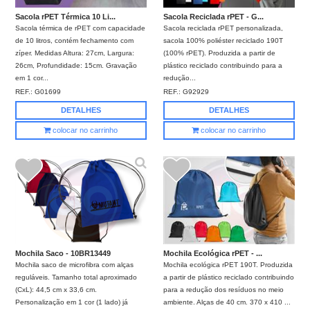
Sacola rPET Térmica 10 Li...
Sacola Reciclada rPET - G...
Sacola térmica de rPET com capacidade
Sacola reciclada rPET personalizada,
de 10 litros, contém fechamento com
sacola 100% poliéster reciclado 190T
zíper. Medidas Altura: 27cm, Largura:
(100% rPET). Produzida a partir de
26cm, Profundidade: 15cm. Gravação
plástico reciclado contribuindo para a
em 1 cor...
redução...
REF.:
G01699
REF.:
G92929
DETALHES
DETALHES
colocar no carrinho
colocar no carrinho
Mochila Saco - 10BR13449
Mochila Ecológica rPET - ...
Mochila saco de microfibra com alças
Mochila ecológica rPET 190T. Produzida
reguláveis. Tamanho total aproximado
a partir de plástico reciclado contribuindo
(CxL): 44,5 cm x 33,6 cm.
para a redução dos resíduos no meio
Personalização em 1 cor (1 lado) já
ambiente. Alças de 40 cm. 370 x 410 ...