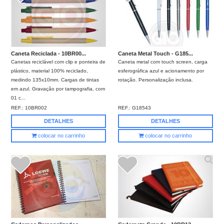
Caneta Reciclada - 10BR00...
Caneta Metal Touch - G185...
Canetas reciclável com clip e ponteira de
Caneta metal com touch screen, carga
plástico, material 100% reciclado,
esferográfica azul e acionamento por
medindo 135x10mm. Cargas de tintas
rotação. Personalização inclusa.
em azul. Gravação por tampografia, com
01 c...
REF.:
10BR002
REF.:
G18543
DETALHES
DETALHES
colocar no carrinho
colocar no carrinho