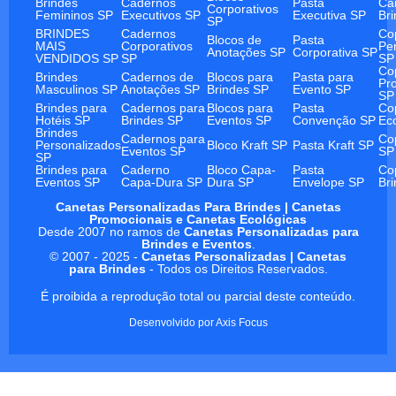
Brindes
Cadernos
Pasta
Ca
Corporativos
Femininos SP
Executivos SP
Executiva SP
Br
SP
BRINDES
Cadernos
Co
Blocos de
Pasta
MAIS
Corporativos
Pe
Anotações SP
Corporativa SP
VENDIDOS SP
SP
SP
Co
Brindes
Cadernos de
Blocos para
Pasta para
Pr
Masculinos SP
Anotações SP
Brindes SP
Evento SP
SP
Brindes para
Cadernos para
Blocos para
Pasta
Co
Hotéis SP
Brindes SP
Eventos SP
Convenção SP
Ec
Brindes
Cadernos para
Co
Personalizados
Bloco Kraft SP
Pasta Kraft SP
Eventos SP
SP
SP
Brindes para
Caderno
Bloco Capa-
Pasta
Co
Eventos SP
Capa-Dura SP
Dura SP
Envelope SP
Br
Canetas Personalizadas Para Brindes | Canetas
Promocionais e Canetas Ecológicas
Desde 2007 no ramos de
Canetas Personalizadas para
Brindes e Eventos
.
© 2007 - 2025 -
Canetas Personalizadas | Canetas
para Brindes
- Todos os Direitos Reservados.
É proibida a reprodução total ou parcial deste conteúdo.
Desenvolvido por
Axis Focus