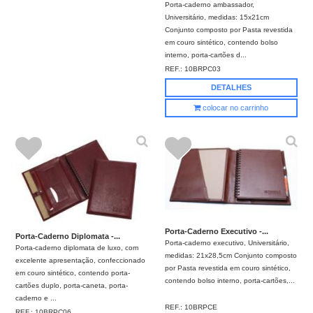
Porta-caderno ambassador,
Universitário, medidas: 15x21cm
Conjunto composto por Pasta revestida
em couro sintético, contendo bolso
interno, porta-cartões d...
REF.:
10BRPC03
DETALHES
colocar no carrinho
Porta-Caderno Executivo -...
Porta-Caderno Diplomata -...
Porta-caderno executivo, Universitário,
Porta-caderno diplomata de luxo, com
medidas: 21x28,5cm Conjunto composto
excelente apresentação, confeccionado
por Pasta revestida em couro sintético,
em couro sintético, contendo porta-
contendo bolso interno, porta-cartões,...
cartões duplo, porta-caneta, porta-
caderno e ...
REF.:
10BRPCE
REF.:
10BRPC06