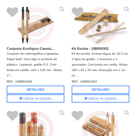
Conjunto Ecológico Caneta...
Kit Escrita - 10BR91932
Conjunto de esferográfica e lapiseira.
Kit de escrita. Incluso régua de 16,5 cm,
Papel kraft. Com clipe e ponteira de
2 lápis de grafite, 1 borracha e 1
plástico. Lapiseira: grafite 0.5. Com
apontador. Com bolsa em cartão. Bolsa:
bolsa em cartão. ø10 x 138 mm - Bolsa:
190 x 45 x 20 mm. Gravação em 1 cor
17...
na ...
REF.:
10BR91846
REF.:
10BR91932
DETALHES
DETALHES
colocar no carrinho
colocar no carrinho