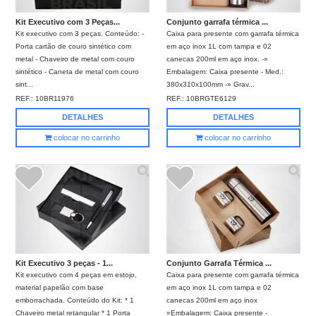
Kit Executivo com 3 Peças...
Conjunto garrafa térmica ...
Kit executivo com 3 peças. Conteúdo: -
Caixa para presente com garrafa térmica
Porta cartão de couro sintético com
em aço inox 1L com tampa e 02
metal - Chaveiro de metal com couro
canecas 200ml em aço inox. -»
sintético - Caneta de metal com couro
Embalagem: Caixa presente - Med.:
sint...
380x310x100mm -» Grav...
REF.:
10BR11976
REF.:
10BRGTE6129
DETALHES
DETALHES
colocar no carrinho
colocar no carrinho
Kit Executivo 3 peças - 1...
Conjunto Garrafa Térmica ...
Kit executivo com 4 peças em estojo,
Caixa para presente com garrafa térmica
material papelão com base
em aço inox 1L com tampa e 02
emborrachada. Conteúdo do Kit: * 1
canecas 200ml em aço inox
Chaveiro metal retangular * 1 Porta
»Embalagem: Caixa presente -