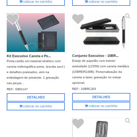
colocar no carrinho
colocar no carrinho
Conjunto Executivo - 10BR...
Kit Executivo Caneta e Po...
Estojo de papelão com interior
Porta-cartão em material sintético com
aveludado (12358) com caneta metálica
caneta esferográfica preta, (escrita azul )
(10BRER148B). Personalização da
e detalhes prateados, vem na
caneta a laser, gravação no estojo
embalagem de presente. 1 gravação
opcional.
nas peças...
REF.:
10BRCJ03
REF.:
GBG147
DETALHES
DETALHES
colocar no carrinho
colocar no carrinho