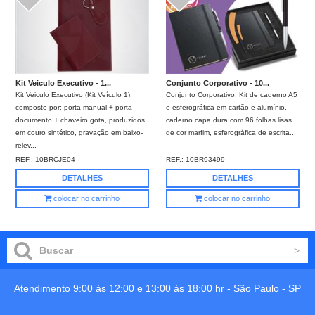
Kit Veiculo Executivo - 1...
Conjunto Corporativo - 10...
Kit Veiculo Executivo (Kit Veículo 1),
Conjunto Corporativo, Kit de caderno A5
composto por: porta-manual + porta-
e esferográfica em cartão e alumínio,
documento + chaveiro gota, produzidos
caderno capa dura com 96 folhas lisas
em couro sintético, gravação em baixo-
de cor marfim, esferográfica de escrita...
relev...
REF.:
10BRCJE04
REF.:
10BR93499
DETALHES
DETALHES
colocar no carrinho
colocar no carrinho
Atendimento 9:00 às 12:00 e 13:00 às 18:00 hr -
São Paulo
-
SP