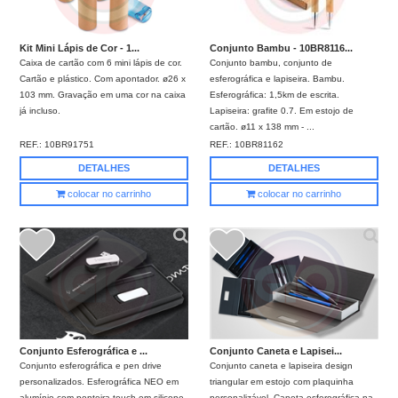
Kit Mini Lápis de Cor - 1...
Conjunto Bambu - 10BR8116...
Caixa de cartão com 6 mini lápis de cor.
Conjunto bambu, conjunto de
Cartão e plástico. Com apontador. ø26 x
esferográfica e lapiseira. Bambu.
103 mm. Gravação em uma cor na caixa
Esferográfica: 1,5km de escrita.
já incluso.
Lapiseira: grafite 0.7. Em estojo de
cartão. ø11 x 138 mm - ...
REF.:
10BR91751
REF.:
10BR81162
DETALHES
DETALHES
colocar no carrinho
colocar no carrinho
Conjunto Esferográfica e ...
Conjunto Caneta e Lapisei...
Conjunto esferográfica e pen drive
Conjunto caneta e lapiseira design
personalizados. Esferográfica NEO em
triangular em estojo com plaquinha
alumínio com ponteira touch em silicone.
personalizável. Caneta esferográfica na