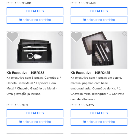
REF.:
10BR12401
REF.:
10BR12440
DETALHES
DETALHES
colocar no carrinho
colocar no carrinho
Kit Executivo - 10BR183
Kit Executivo - 10BR2425
Kit executivo com 3 peças. Conteúdo: *
Kit executivo com 4 peças em estojo,
Caneta Semi Metal * Lapiseira Semi
material papelão com base
Metal * Chaveiro Giratório de Metal -
emborrachada. Conteúdo do Kit: * 1
Uma gravação já inclusa.
Chaveiro metal retangular * 1 Canivete
com detalhe embo...
REF.:
10BR183
REF.:
10BR2425
DETALHES
DETALHES
colocar no carrinho
colocar no carrinho