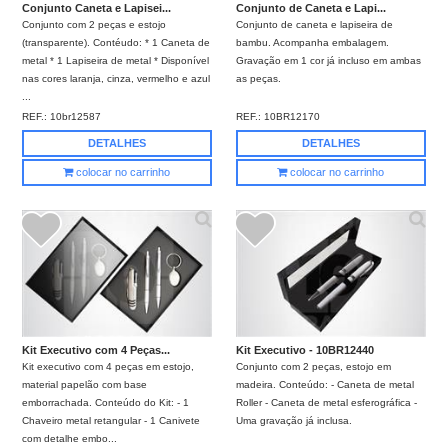
Conjunto Caneta e Lapisei...
Conjunto de Caneta e Lapi...
Conjunto com 2 peças e estojo
Conjunto de caneta e lapiseira de
(transparente). Contéudo: * 1 Caneta de
bambu. Acompanha embalagem.
metal * 1 Lapiseira de metal * Disponível
Gravação em 1 cor já incluso em ambas
nas cores laranja, cinza, vermelho e azul
as peças.
...
REF.:
10br12587
REF.:
10BR12170
DETALHES
DETALHES
colocar no carrinho
colocar no carrinho
Kit Executivo com 4 Peças...
Kit Executivo - 10BR12440
Kit executivo com 4 peças em estojo,
Conjunto com 2 peças, estojo em
material papelão com base
madeira. Conteúdo: - Caneta de metal
emborrachada. Conteúdo do Kit: - 1
Roller - Caneta de metal esferográfica -
Chaveiro metal retangular - 1 Canivete
Uma gravação já inclusa.
com detalhe embo...