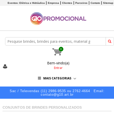
Eventos: Elétrica e Hidráulica
Empresa
Clientes
Parceiros
Contato
Sitemap
0
Bem-vindo(a)
Entrar
MAIS CATEGORIAS
Sac / Televendas (11) 2986-9535 ou 2762-4664
Email:
contato@g10.art.br
CONJUNTOS DE BRINDES PERSONALIZADOS