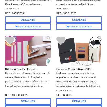
Pen drive em ABS com clipe em
cor azul e lapiseira grafite 0.5 mm,
alumínio. Ca...
acioname...
REF.:
10BR57334
REF.:
10BR14536
DETALHES
DETALHES
colocar no carrinho
colocar no carrinho
Kit Escritório Ecológico ...
Caderno Corporativo - G08...
Kit escritório ecológico antibacteriano, 1
Caderno corporativo, anote tudo e
caneta plástica retrátil, 1 lapiseira
organize os cartões com o nosso Kit
plástica retrátil, 1 régua plástica 15cm, 1
Executivo! Ele vem com uma caneta
borracha. Personalização em 1 ...
metálica super sofisticada de 1.0mm na
cor preta e ...
REF.:
10BRCJ40025
REF.:
G08255
DETALHES
DETALHES