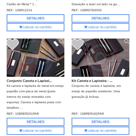
Cartão de Metal * 1...
Gravação a laser um lado na ga...
REF.:
10BR12214
REF.:
10BRGTE6050
DETALHES
DETALHES
colocar no carrinho
colocar no carrinho
Conjunto Caneta e Lapisei...
Kit Caneta e Lapiseira - ...
Kit caneta e lapiseira de metal em estojo
Conjunto de caneta e lapiseira, em
papelão com placa de metal (parte
estojo de papelão resistente. Uma
interna do estojo revestida com
gravação já inclusa.
espuma). Caneta e lapiseira prata com
detalhes ...
REF.:
10BRER201PAR
REF.:
10BRER182PAR
DETALHES
DETALHES
colocar no carrinho
colocar no carrinho