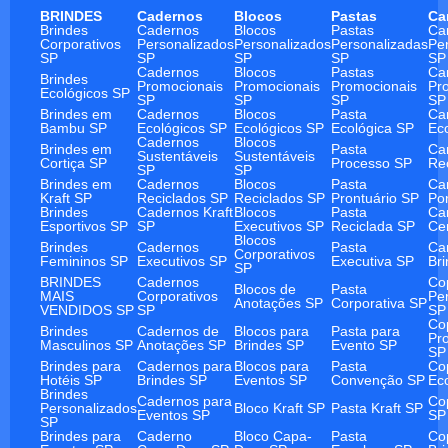
BRINDES
Cadernos
Blocos
Pastas
Ca
Brindes
Cadernos
Blocos
Pastas
Ca
Corporativos
Personalizados
Personalizados
Personalizadas
Pe
SP
SP
SP
SP
SP
Cadernos
Blocos
Pastas
Ca
Brindes
Promocionais
Promocionais
Promocionais
Pr
Ecológicos SP
SP
SP
SP
SP
Brindes em
Cadernos
Blocos
Pasta
Ca
Bambu SP
Ecológicos SP
Ecológicos SP
Ecológica SP
Ec
Cadernos
Blocos
Brindes em
Pasta
Ca
Sustentáveis
Sustentáveis
Cortiça SP
Processo SP
Re
SP
SP
Brindes em
Cadernos
Blocos
Pasta
Ca
Kraft SP
Reciclados SP
Reciclados SP
Prontuário SP
Po
Brindes
Cadernos Kraft
Blocos
Pasta
Ca
Esportivos SP
SP
Executivos SP
Reciclada SP
Ce
Blocos
Brindes
Cadernos
Pasta
Ca
Corporativos
Femininos SP
Executivos SP
Executiva SP
Br
SP
BRINDES
Cadernos
Co
Blocos de
Pasta
MAIS
Corporativos
Pe
Anotações SP
Corporativa SP
VENDIDOS SP
SP
SP
Co
Brindes
Cadernos de
Blocos para
Pasta para
Pr
Masculinos SP
Anotações SP
Brindes SP
Evento SP
SP
Brindes para
Cadernos para
Blocos para
Pasta
Co
Hotéis SP
Brindes SP
Eventos SP
Convenção SP
Ec
Brindes
Cadernos para
Co
Personalizados
Bloco Kraft SP
Pasta Kraft SP
Eventos SP
SP
SP
Brindes para
Caderno
Bloco Capa-
Pasta
Co