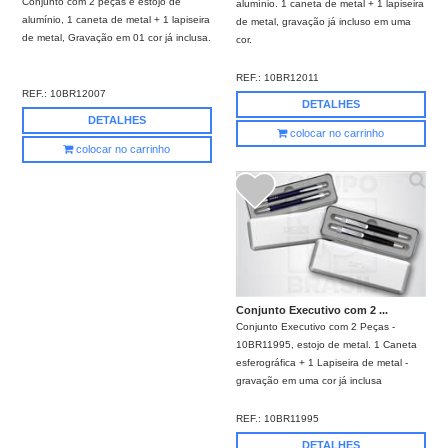
Conjunto com 2 peças e estojo de
alumínio. 1 caneta de metal + 1 lapiseira
alumínio, 1 caneta de metal + 1 lapiseira
de metal, gravação já incluso em uma
de metal, Gravação em 01 cor já inclusa.
cor.
REF.:
10BR12011
REF.:
10BR12007
DETALHES
DETALHES
colocar no carrinho
colocar no carrinho
Conjunto Executivo com 2 ...
Conjunto Executivo com 2 Peças -
10BR11995, estojo de metal. 1 Caneta
esferográfica + 1 Lapiseira de metal -
gravação em uma cor já inclusa
REF.:
10BR11995
DETALHES