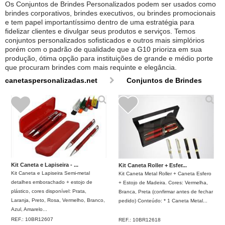
Os Conjuntos de Brindes Personalizados podem ser usados como
brindes corporativos, brindes executivos, ou brindes promocionais
e tem papel importantíssimo dentro de uma estratégia para
fidelizar clientes e divulgar seus produtos e serviços. Temos
conjuntos personalizados sofisticados e outros mais simplórios
porém com o padrão de qualidade que a G10 prioriza em sua
produção, ótima opção para instituições de grande e médio porte
que procuram brindes com mais requinte e elegância.
canetaspersonalizadas.net
Conjuntos de Brindes
Kit Caneta e Lapiseira - ...
Kit Caneta Roller + Esfer...
Kit Caneta e Lapiseira Semi-metal
Kit Caneta Metal Roller + Caneta Esfero
detalhes emborachado + estojo de
+ Estojo de Madeira. Cores: Vermelha,
plástico, cores disponível: Prata,
Branca, Preta (confirmar antes de fechar
Laranja, Preto, Rosa, Vermelho, Branco,
pedido) Conteúdo: * 1 Caneta Metal...
Azul, Amarelo...
REF.:
10BR12607
REF.:
10BR12618