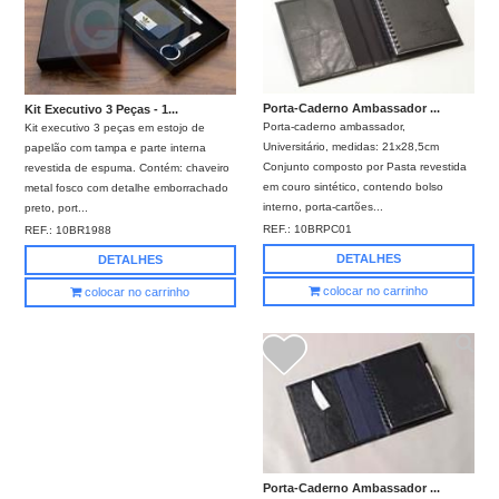
Porta-Caderno Ambassador ...
Kit Executivo 3 Peças - 1...
Porta-caderno ambassador,
Kit executivo 3 peças em estojo de
Universitário, medidas: 21x28,5cm
papelão com tampa e parte interna
Conjunto composto por Pasta revestida
revestida de espuma. Contém: chaveiro
em couro sintético, contendo bolso
metal fosco com detalhe emborrachado
interno, porta-cartões...
preto, port...
REF.:
10BRPC01
REF.:
10BR1988
DETALHES
DETALHES
colocar no carrinho
colocar no carrinho
Porta-Caderno Ambassador ...