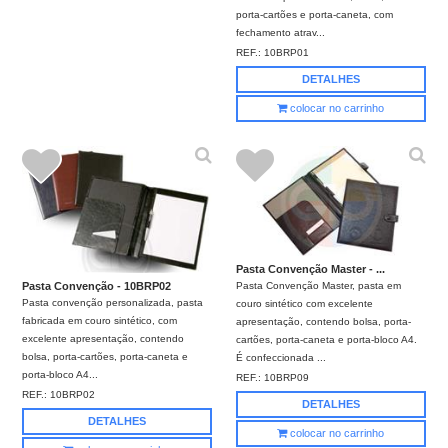
porta-cartões e porta-caneta, com
fechamento atrav...
REF.:
10BRP01
DETALHES
colocar no carrinho
Pasta Convenção Master - ...
Pasta Convenção - 10BRP02
Pasta Convenção Master, pasta em
Pasta convenção personalizada, pasta
couro sintético com excelente
fabricada em couro sintético, com
apresentação, contendo bolsa, porta-
excelente apresentação, contendo
cartões, porta-caneta e porta-bloco A4.
bolsa, porta-cartões, porta-caneta e
É confeccionada ...
porta-bloco A4...
REF.:
10BRP09
REF.:
10BRP02
DETALHES
DETALHES
colocar no carrinho