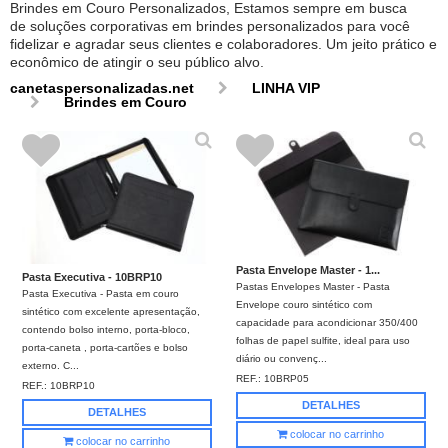
Brindes em Couro Personalizados, Estamos sempre em busca
de soluções corporativas em brindes personalizados para você
fidelizar e agradar seus clientes e colaboradores. Um jeito prático e
econômico de atingir o seu público alvo.
canetaspersonalizadas.net
LINHA VIP
Brindes em Couro
Pasta Envelope Master - 1...
Pasta Executiva - 10BRP10
Pastas Envelopes Master - Pasta
Pasta Executiva - Pasta em couro
Envelope couro sintético com
sintético com excelente apresentação,
capacidade para acondicionar 350/400
contendo bolso interno, porta-bloco,
folhas de papel sulfite, ideal para uso
porta-caneta , porta-cartões e bolso
diário ou convenç...
externo. C...
REF.:
10BRP05
REF.:
10BRP10
DETALHES
DETALHES
colocar no carrinho
colocar no carrinho