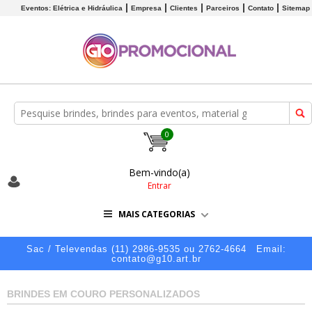
Eventos: Elétrica e Hidráulica
Empresa
Clientes
Parceiros
Contato
Sitemap
0
Bem-vindo(a)
Entrar
MAIS CATEGORIAS
Sac / Televendas (11) 2986-9535 ou 2762-4664
Email:
contato@g10.art.br
BRINDES EM COURO PERSONALIZADOS