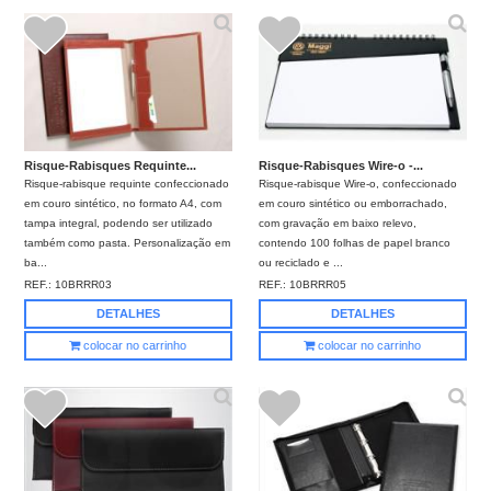
Risque-Rabisques Requinte...
Risque-Rabisques Wire-o -...
Risque-rabisque requinte confeccionado
Risque-rabisque Wire-o, confeccionado
em couro sintético, no formato A4, com
em couro sintético ou emborrachado,
tampa integral, podendo ser utilizado
com gravação em baixo relevo,
também como pasta. Personalização em
contendo 100 folhas de papel branco
ba...
ou reciclado e ...
REF.:
10BRRR03
REF.:
10BRRR05
DETALHES
DETALHES
colocar no carrinho
colocar no carrinho