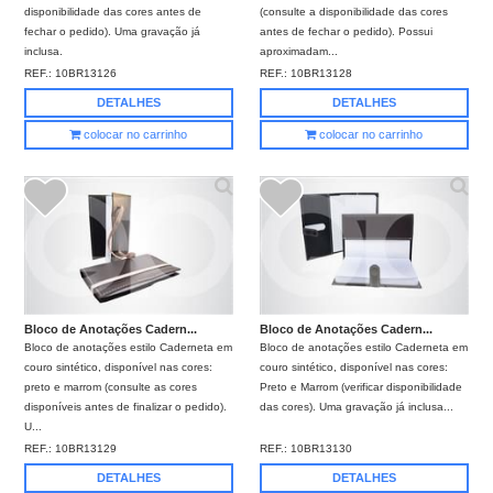
disponibilidade das cores antes de
(consulte a disponibilidade das cores
fechar o pedido). Uma gravação já
antes de fechar o pedido). Possui
inclusa.
aproximadam...
REF.:
10BR13126
REF.:
10BR13128
DETALHES
DETALHES
colocar no carrinho
colocar no carrinho
Bloco de Anotações Cadern...
Bloco de Anotações Cadern...
Bloco de anotações estilo Caderneta em
Bloco de anotações estilo Caderneta em
couro sintético, disponível nas cores:
couro sintético, disponível nas cores:
preto e marrom (consulte as cores
Preto e Marrom (verificar disponibilidade
disponíveis antes de finalizar o pedido).
das cores). Uma gravação já inclusa...
U...
REF.:
10BR13129
REF.:
10BR13130
DETALHES
DETALHES