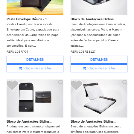
Pasta Envelope Básica - 1...
Bloco de Anotações Bidins...
Pastas Envelopes Básica - Pasta
Bloco de Anotações em Couro sintético,
Envelope em Couro, capacidade para
disponível nas cores: Preto e Marrom
acondicionar 350/400 folhas de papel
(consulte a disponibilidade de cores
sulfite, ideal para uso diário ou
antes de fechar o pedido). Caneta
convenções. É con...
inclusa....
REF.:
10BRP07
REF.:
10BR13127
DETALHES
DETALHES
colocar no carrinho
colocar no carrinho
Bloco de Anotações Bidins...
Bloco de Anotações Bidins...
Produto em couro sintético, disponível
Bloco de anotações Bidins em couro
nas cores: Preto e Marrom (consulte a
sintético dois parafusos superiores,