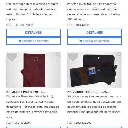
luxo com capa dura revestida em couro
caderno executivo de luxo com capa
sintético, com personalizado em baixo
dura revestida em couro sintético, com
relevo. Contém 100 folhas internas
personalizado em baixo relevo. Contém
impres...
100 folhas...
REF.:
10BRCENC03
REF.:
10BRC01U
DETALHES
DETALHES
colocar no carrinho
colocar no carrinho
Kit Veiculo Executivo - 1...
Kit Viagem Requinte - 10B...
Kit Veiculo Executivo (Kit Veículo 1),
Kit viagem completo composto por pasta
composto por: porta-manual + porta-
em couro sintético, porta passaporte em
documento + chaveiro gota, produzidos
couro sintético e porta tag de mesmo
em couro sintético, gravação em baixo-
material. Uma gravação em baixo relevo
relev...
...
REF.:
10BRCJE04
REF.:
10BRCJE02