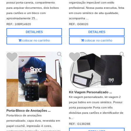
possui porta-caneta, compartimento
organização impecável com estilo
para arquivar documentos, dois bolsos
profissional. Nossa pasta executiva, feita
para cartões e um bloco com
em couro sintético de alta qualidade,
aproximadamente 25...
acompanha ...
REF.:
10BR14920
REF.:
G08020
DETALHES
DETALHES
colocar no carrinho
colocar no carrinho
Kit Viagem Personalizado ...
Kit viagem personalizado, kit viagem 2
peças bidins em couro sintético. Possui
porta passaporte Porta com três
Porta-Bloco de Anotações ...
divisórias para cartões e identificador de
Porta-bloco de anotações
b...
personalizado, capa dura, revestida em
REF.:
G13828B
papel couchê, impressão 4 cores,