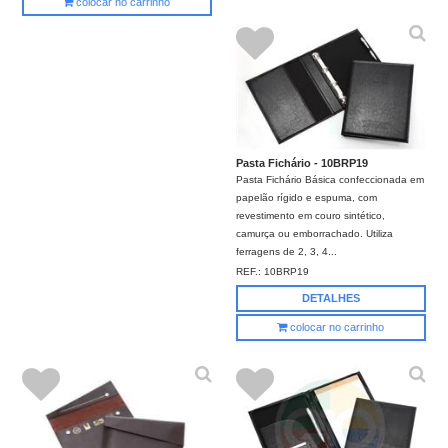
colocar no carrinho
Pasta Fichário - 10BRP19
Pasta Fichário Básica confeccionada em
papelão rígido e espuma, com
revestimento em couro sintético,
camurça ou emborrachado. Utiliza
ferragens de 2, 3, 4...
REF.:
10BRP19
DETALHES
colocar no carrinho