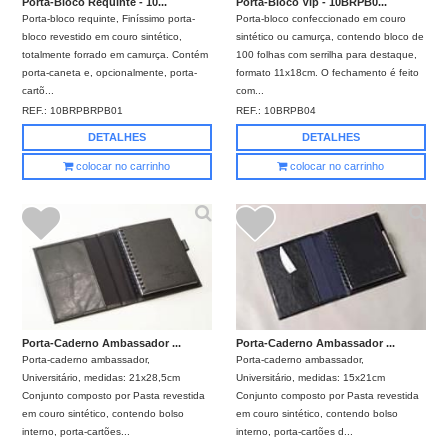
Porta-Bloco Requinte - 10...
Porta-Bloco Vip - 10BRPB0...
Porta-bloco requinte, Finíssimo porta-
Porta-bloco confeccionado em couro
bloco revestido em couro sintético,
sintético ou camurça, contendo bloco de
totalmente forrado em camurça. Contém
100 folhas com serrilha para destaque,
porta-caneta e, opcionalmente, porta-
formato 11x18cm. O fechamento é feito
cartõ...
com...
REF.:
10BRPBRPB01
REF.:
10BRPB04
DETALHES
DETALHES
colocar no carrinho
colocar no carrinho
Porta-Caderno Ambassador ...
Porta-Caderno Ambassador ...
Porta-caderno ambassador,
Porta-caderno ambassador,
Universitário, medidas: 21x28,5cm
Universitário, medidas: 15x21cm
Conjunto composto por Pasta revestida
Conjunto composto por Pasta revestida
em couro sintético, contendo bolso
em couro sintético, contendo bolso
interno, porta-cartões...
interno, porta-cartões d...