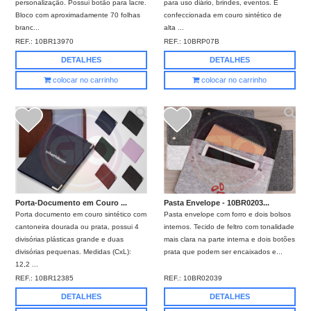
personalização. Possui botão para lacre.
para uso diário, brindes, eventos. É
Bloco com aproximadamente 70 folhas
confeccionada em couro sintético de
branc...
alta ...
REF.:
10BR13970
REF.:
10BRP07B
DETALHES
DETALHES
colocar no carrinho
colocar no carrinho
Porta-Documento em Couro ...
Pasta Envelope - 10BR0203...
Porta documento em couro sintético com
Pasta envelope com forro e dois bolsos
cantoneira dourada ou prata, possui 4
internos. Tecido de feltro com tonalidade
divisórias plásticas grande e duas
mais clara na parte interna e dois botões
divisórias pequenas. Medidas (CxL):
prata que podem ser encaixados e...
12,2 ...
REF.:
10BR12385
REF.:
10BR02039
DETALHES
DETALHES