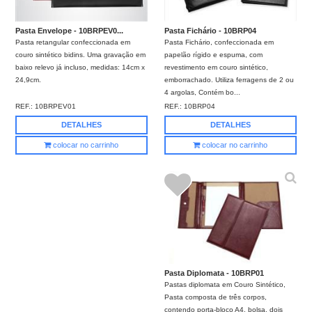
Pasta Fichário - 10BRP04
Pasta Envelope - 10BRPEV0...
Pasta Fichário, confeccionada em
Pasta retangular confeccionada em
papelão rígido e espuma, com
couro sintético bidins. Uma gravação em
revestimento em couro sintético,
baixo relevo já incluso, medidas: 14cm x
emborrachado. Utiliza ferragens de 2 ou
24,9cm.
4 argolas, Contém bo...
REF.:
10BRP04
REF.:
10BRPEV01
DETALHES
DETALHES
colocar no carrinho
colocar no carrinho
Pasta Diplomata - 10BRP01
Pastas diplomata em Couro Sintético,
Pasta composta de três corpos,
contendo porta-bloco A4, bolsa, dois