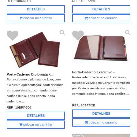
REF.:
10BRPC01
REF.:
10BRPC03
DETALHES
DETALHES
colocar no carrinho
colocar no carrinho
Porta-Caderno Executivo -...
Porta-Caderno Diplomata -...
Porta-caderno executivo, Universitário,
Porta-caderno diplomata de luxo, com
medidas: 21x28,5cm Conjunto composto
excelente apresentação, confeccionado
por Pasta revestida em couro sintético,
em couro sintético, contendo porta-
contendo bolso interno, porta-cartões,...
cartões duplo, porta-caneta, porta-
caderno e ...
REF.:
10BRPCE
REF.:
10BRPC06
DETALHES
DETALHES
colocar no carrinho
colocar no carrinho