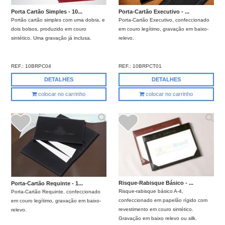
Porta Cartão Simples - 10...
Porta-Cartão Executivo - ...
Portão cartão simples com uma dobra, e
Porta-Cartão Executivo, confeccionado
dois bolsos, produzido em couro
em couro legítimo, gravação em baixo-
sintético. Uma gravação já inclusa.
relevo.
REF.:
10BRPC04
REF.:
10BRPCT01
DETALHES
DETALHES
colocar no carrinho
colocar no carrinho
Risque-Rabisque Básico - ...
Porta-Cartão Requinte - 1...
Risque-rabisque básico A-4,
Porta-Cartão Requinte, confeccionado
confeccionado em papelão rígido com
em couro legítimo, gravação em baixo-
revestimento em couro sintético.
relevo.
Gravação em baixo relevo ou silk.