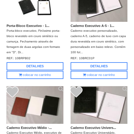
Porta-Bloco Executivo - 1...
Caderno Executivo A-5 - 1...
Porta-bloco executivo, Finíssimo porta-
Caderno executivo personalizado,
bloco revestido em couro sintético ou
caderno A-5, caderno de luxo com capa
camurça. Fechamento através de
dura revestida em couro sintético, com
ferragem de duas argolas com formato
personalizado em baixo relevo. Contém
em "D". Di...
100 fol...
REF.:
10BRPB02
REF.:
10BRC01P
DETALHES
DETALHES
colocar no carrinho
colocar no carrinho
Caderno Executivo Médio -...
Caderno Executivo Univers...
Caderno Executivo Médio, executivo de
Caderno Executivo Universitário,