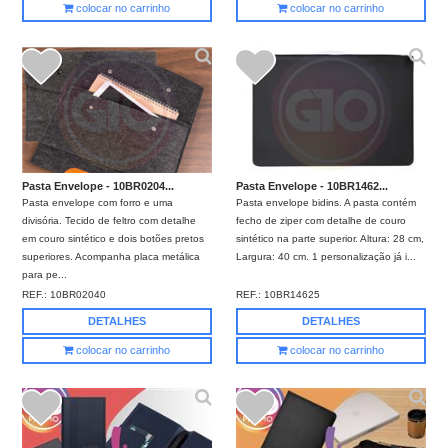
colocar no carrinho
colocar no carrinho
Pasta Envelope - 10BR0204...
Pasta Envelope - 10BR1462...
Pasta envelope com forro e uma
Pasta envelope bidins. A pasta contém
divisória. Tecido de feltro com detalhe
fecho de ziper com detalhe de couro
em couro sintético e dois botões pretos
sintético na parte superior. Altura: 28 cm,
superiores. Acompanha placa metálica
Largura: 40 cm. 1 personalização já i...
para pe...
REF.:
10BR02040
REF.:
10BR14625
DETALHES
DETALHES
colocar no carrinho
colocar no carrinho