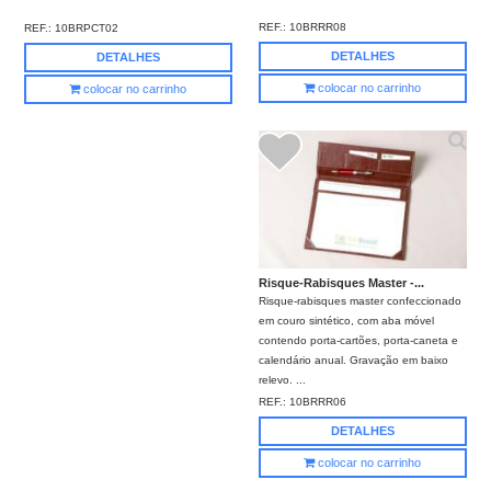
REF.:
10BRRR08
REF.:
10BRPCT02
DETALHES
DETALHES
colocar no carrinho
colocar no carrinho
Risque-Rabisques Master -...
Risque-rabisques master confeccionado
em couro sintético, com aba móvel
contendo porta-cartões, porta-caneta e
calendário anual. Gravação em baixo
relevo. ...
REF.:
10BRRR06
DETALHES
colocar no carrinho