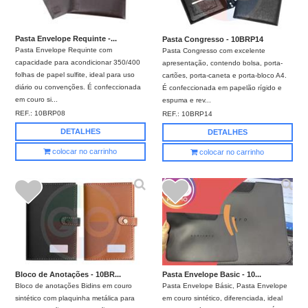
Pasta Envelope Requinte -...
Pasta Congresso - 10BRP14
Pasta Envelope Requinte com
Pasta Congresso com excelente
capacidade para acondicionar 350/400
apresentação, contendo bolsa, porta-
folhas de papel sulfite, ideal para uso
cartões, porta-caneta e porta-bloco A4.
diário ou convenções. É confeccionada
É confeccionada em papelão rígido e
em couro si...
espuma e rev...
REF.:
10BRP08
REF.:
10BRP14
DETALHES
DETALHES
colocar no carrinho
colocar no carrinho
Bloco de Anotações - 10BR...
Pasta Envelope Basic - 10...
Bloco de anotações Bidins em couro
Pasta Envelope Básic, Pasta Envelope
sintético com plaquinha metálica para
em couro sintético, diferenciada, ideal