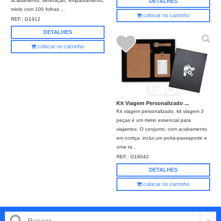
acabamento: laminação, empastamento,
DETALHES
miolo com 100 folhas ...
colocar no carrinho
REF.:
G1912
DETALHES
colocar no carrinho
Kit Viagem Personalizado ...
Kit viagem personalizado, kit viagem 3
peças é um mimo essencial para
viajantes. O conjunto, com acabamento
em cortiça, inclui um porta-passaporte e
uma ta...
REF.:
G18042
DETALHES
colocar no carrinho