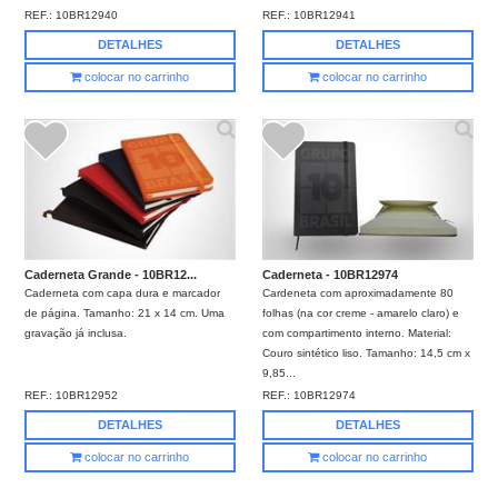
REF.:
10BR12940
REF.:
10BR12941
DETALHES
DETALHES
colocar no carrinho
colocar no carrinho
Caderneta Grande - 10BR12...
Caderneta - 10BR12974
Caderneta com capa dura e marcador
Cardeneta com aproximadamente 80
de página. Tamanho: 21 x 14 cm. Uma
folhas (na cor creme - amarelo claro) e
gravação já inclusa.
com compartimento interno. Material:
Couro sintético liso. Tamanho: 14,5 cm x
9,85...
REF.:
10BR12952
REF.:
10BR12974
DETALHES
DETALHES
colocar no carrinho
colocar no carrinho