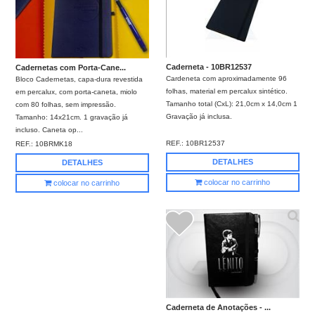
Caderneta - 10BR12537
Cadernetas com Porta-Cane...
Cardeneta com aproximadamente 96
Bloco Cadernetas, capa-dura revestida
folhas, material em percalux sintético.
em percalux, com porta-caneta, miolo
Tamanho total (CxL): 21,0cm x 14,0cm 1
com 80 folhas, sem impressão.
Gravação já inclusa.
Tamanho: 14x21cm. 1 gravação já
incluso. Caneta op...
REF.:
10BR12537
REF.:
10BRMK18
DETALHES
DETALHES
colocar no carrinho
colocar no carrinho
Caderneta de Anotações - ...