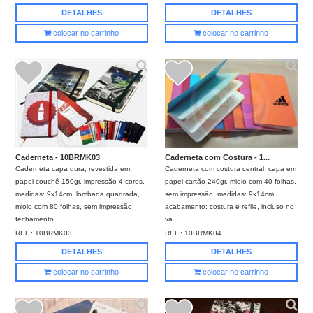
DETALHES
DETALHES
colocar no carrinho
colocar no carrinho
Caderneta - 10BRMK03
Caderneta com Costura - 1...
Caderneta capa dura, revestida em
Caderneta com costura central, capa em
papel couchê 150gr, impressão 4 cores,
papel cartão 240gr, miolo com 40 folhas,
medidas: 9x14cm, lombada quadrada,
sem impressão, medidas: 9x14cm,
miolo com 80 folhas, sem impressão,
acabamento: costura e refile, incluso no
fechamento ...
va...
REF.:
10BRMK03
REF.:
10BRMK04
DETALHES
DETALHES
colocar no carrinho
colocar no carrinho