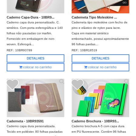
Caderno Capa-Dura - 10BR9...
Caderneta Tipo Moleskine ...
Caderno capa dura personalizado. C.
Caderneta tipo moleskine com fecho de
sintético. Com porta esferográfica e 140
pino e elástico de nylon para lacre.
folhas não pautadas cor marfim.
Capa em material sintético
Fornecido em embalagem de non-
emborrachado, possui aproximadamente
woven. Esferográ...
96 folhas pardas...
REF.:
10BR93789
REF.:
10BR18519
DETALHES
DETALHES
colocar no carrinho
colocar no carrinho
Caderneta - 10BR93591
Caderno Brochura - 10BR93...
Caderno capa dura personalizada.
Caderno brochura A-5 com capa dura
Tecido em poliéster. 80 folhas pautadas
em PU fluorescente. Contém 96 folhas