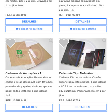
cor marfim. 137 x 210 mm. Gravação em
pautadas brancas com a borda em
1 cor já incluso.
preto, fita separadora e elástico. 140 x
210 mm. Pe...
REF.:
10BR93591
REF.:
10BR93269
DETALHES
DETALHES
colocar no carrinho
colocar no carrinho
Cadernos de Anotações - 1...
Caderneta Tipo Moleskine ...
Cadernos de Anotações Personalizado,
Caderno A5 com capa dura. Contém
caderno de anotações A5 com 40 folhas
suporte para esferográfica, bolso interior
pautadas de papel reciclado e capa em
e 80 folhas pautadas em cor marfim.
papel cartão kraft com bolso interior.
137 x 210 mm. Personalização em 1 cor
144...
já in...
REF.:
10BR93439
REF.:
10BR93729
DETALHES
DETALHES