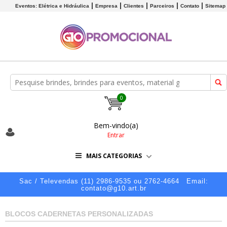
Eventos: Elétrica e Hidráulica
Empresa
Clientes
Parceiros
Contato
Sitemap
0
Bem-vindo(a)
Entrar
MAIS CATEGORIAS
Sac / Televendas (11) 2986-9535 ou 2762-4664
Email:
contato@g10.art.br
BLOCOS CADERNETAS PERSONALIZADAS