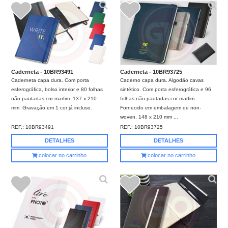
Caderneta - 10BR93491
Caderneta - 10BR93725
Caderneta capa dura. Com porta
Caderno capa dura. Algodão cavas
esferográfica, bolso interior e 80 folhas
sintético. Com porta esferográfica e 96
não pautadas cor marfim. 137 x 210
folhas não pautadas cor marfim.
mm. Gravação em 1 cor já incluso.
Fornecido em embalagem de non-
woven. 148 x 210 mm ...
REF.:
10BR93491
REF.:
10BR93725
DETALHES
DETALHES
colocar no carrinho
colocar no carrinho