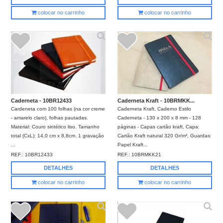
colocar no carrinho
colocar no carrinho
Caderneta - 10BR12433
Caderneta Kraft - 10BRMKK...
Cardeneta com 100 folhas (na cor creme
Caderneta Kraft, Caderno Estilo
- amarelo claro), folhas pautadas.
Caderneta - 130 x 200 x 8 mm - 128
Material: Couro sintético liso. Tamanho
páginas - Capas cartão kraft, Capa:
total (CxL): 14,0 cm x 8,8cm. 1 gravação
Cartão Kraft natural 320 Gr/m², Guardas:
...
Papel Kraft...
REF.:
10BR12433
REF.:
10BRMKK21
DETALHES
DETALHES
colocar no carrinho
colocar no carrinho