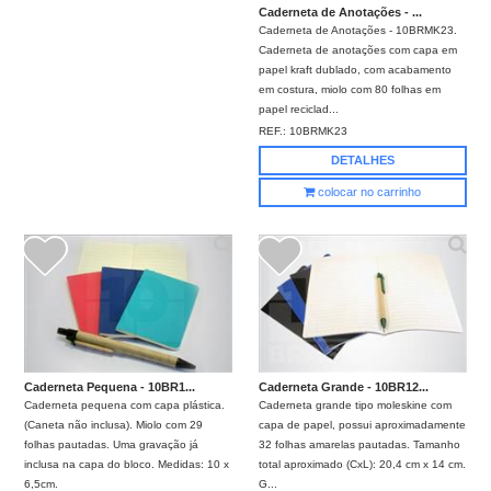
Caderneta de Anotações - ...
Caderneta de Anotações - 10BRMK23.
Caderneta de anotações com capa em
papel kraft dublado, com acabamento
em costura, miolo com 80 folhas em
papel reciclad...
REF.:
10BRMK23
DETALHES
colocar no carrinho
Caderneta Pequena - 10BR1...
Caderneta Grande - 10BR12...
Caderneta pequena com capa plástica.
Caderneta grande tipo moleskine com
(Caneta não inclusa). Miolo com 29
capa de papel, possui aproximadamente
folhas pautadas. Uma gravação já
32 folhas amarelas pautadas. Tamanho
inclusa na capa do bloco. Medidas: 10 x
total aproximado (CxL): 20,4 cm x 14 cm.
6,5cm.
G...