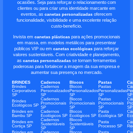
ocasiões. Seja para reforçar o relacionamento com
clientes ou para criar uma identidade marcante em
eventos, as
canetas personalizadas
oferecem
funcionalidade, visibilidade e uma excelente relação
custo-benefício.
Invista em
canetas plásticas
para ações promocionais
em massa, em modelos metálicos para presentear
públicos VIP ou em
canetas ecológicas
para reforçar
valores sustentáveis. Com criatividade e planejamento,
as
canetas personalizadas
se tornam ferramentas
poderosas para fortalecer a imagem da sua empresa e
aumentar sua presença no mercado.
BRINDES
Cadernos
Blocos
Pastas
Ca
Brindes
Cadernos
Blocos
Pastas
Ca
Corporativos
Personalizados
Personalizados
Personalizadas
Pe
SP
SP
SP
SP
SP
Cadernos
Blocos
Pastas
Ca
Brindes
Promocionais
Promocionais
Promocionais
Pr
Ecológicos SP
SP
SP
SP
SP
Brindes em
Cadernos
Blocos
Pasta
Ca
Bambu SP
Ecológicos SP
Ecológicos SP
Ecológica SP
Ec
Cadernos
Blocos
Brindes em
Pasta
Ca
Sustentáveis
Sustentáveis
Cortiça SP
Processo SP
Re
SP
SP
Brindes em
Cadernos
Blocos
Pasta
Ca