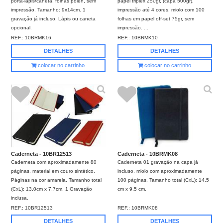
porta-lápis/caneta, folhas polen, sem
papel triplex 250gr, (capa 500gr),
impressão. Tamanho: 9x14cm. 1
impressão até 4 cores, miolo com 100
gravação já incluso. Lápis ou caneta
folhas em papel off-set 75gr, sem
opcional.
impressão. ...
REF.:
10BRMK16
REF.:
10BRMK10
DETALHES
DETALHES
colocar no carrinho
colocar no carrinho
Caderneta - 10BR12513
Caderneta - 10BRMK08
Caderneta com aproximadamente 80
Caderneta 01 gravação na capa já
páginas, material em couro sintético.
incluso, miolo com aproximadamente
Páginas na cor amarela. Tamanho total
100 páginas. Tamanho total (CxL): 14,5
(CxL): 13,0cm x 7,7cm. 1 Gravação
cm x 9,5 cm.
inclusa.
REF.:
10BR12513
REF.:
10BRMK08
DETALHES
DETALHES