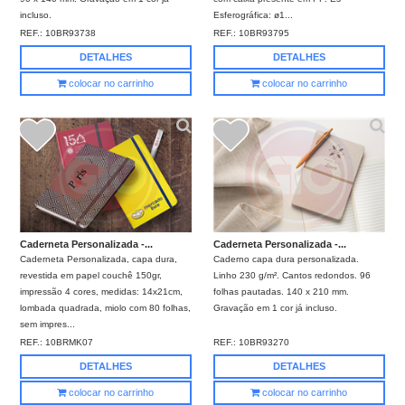
incluso.
Esferográfica: ø1...
REF.:
10BR93738
REF.:
10BR93795
DETALHES
DETALHES
colocar no carrinho
colocar no carrinho
Caderneta Personalizada -...
Caderneta Personalizada -...
Caderneta Personalizada, capa dura,
Caderno capa dura personalizada.
revestida em papel couchê 150gr,
Linho 230 g/m². Cantos redondos. 96
impressão 4 cores, medidas: 14x21cm,
folhas pautadas. 140 x 210 mm.
lombada quadrada, miolo com 80 folhas,
Gravação em 1 cor já incluso.
sem impres...
REF.:
10BRMK07
REF.:
10BR93270
DETALHES
DETALHES
colocar no carrinho
colocar no carrinho