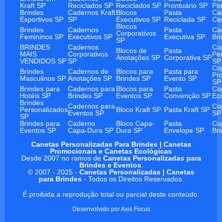
Kraft SP
Reciclados SP
Reciclados SP
Prontuário SP
Po
Brindes
Cadernos Kraft
Blocos
Pasta
Ca
Esportivos SP
SP
Executivos SP
Reciclada SP
Ce
Blocos
Brindes
Cadernos
Pasta
Ca
Corporativos
Femininos SP
Executivos SP
Executiva SP
Br
SP
BRINDES
Cadernos
Co
Blocos de
Pasta
MAIS
Corporativos
Pe
Anotações SP
Corporativa SP
VENDIDOS SP
SP
SP
Co
Brindes
Cadernos de
Blocos para
Pasta para
Pr
Masculinos SP
Anotações SP
Brindes SP
Evento SP
SP
Brindes para
Cadernos para
Blocos para
Pasta
Co
Hotéis SP
Brindes SP
Eventos SP
Convenção SP
Ec
Brindes
Cadernos para
Co
Personalizados
Bloco Kraft SP
Pasta Kraft SP
Eventos SP
SP
SP
Brindes para
Caderno
Bloco Capa-
Pasta
Co
Eventos SP
Capa-Dura SP
Dura SP
Envelope SP
Br
Canetas Personalizadas Para Brindes | Canetas
Promocionais e Canetas Ecológicas
Desde 2007 no ramos de
Canetas Personalizadas para
Brindes e Eventos
.
© 2007 - 2025 -
Canetas Personalizadas | Canetas
para Brindes
- Todos os Direitos Reservados.
É proibida a reprodução total ou parcial deste conteúdo.
Desenvolvido por
Axis Focus