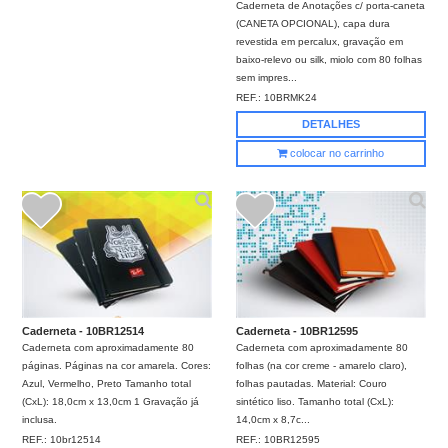
Caderneta de Anotações c/ porta-caneta
(CANETA OPCIONAL), capa dura
revestida em percalux, gravação em
baixo-relevo ou silk, miolo com 80 folhas
sem impres...
REF.:
10BRMK24
DETALHES
colocar no carrinho
Caderneta - 10BR12514
Caderneta - 10BR12595
Caderneta com aproximadamente 80
Caderneta com aproximadamente 80
páginas. Páginas na cor amarela. Cores:
folhas (na cor creme - amarelo claro),
Azul, Vermelho, Preto Tamanho total
folhas pautadas. Material: Couro
(CxL): 18,0cm x 13,0cm 1 Gravação já
sintético liso. Tamanho total (CxL):
inclusa.
14,0cm x 8,7c...
REF.:
10br12514
REF.:
10BR12595