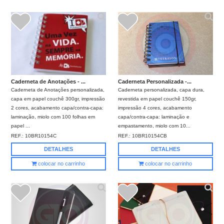
Caderneta de Anotações - ...
Caderneta Personalizada -...
Caderneta de Anotações personalizada,
Caderneta personalizada, capa dura,
capa em papel couchê 300gr, impressão
revestida em papel couchê 150gr,
2 cores, acabamento capa/contra-capa:
impressão 4 cores, acabamento
laminação, miolo com 100 folhas em
capa/contra-capa: laminação e
papel ...
empastamento, miolo com 10...
REF.:
10BR10154C
REF.:
10BR10154CB
DETALHES
DETALHES
colocar no carrinho
colocar no carrinho