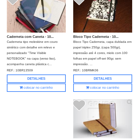
Bloco Tipo Caderneta - 10...
Caderneta com Caneta - 10...
Bloco Tipo Caderneta, capa dublada em
Caderneta tipo moleskine em couro
papel triplex 250gr, (capa 500gr),
sintético com detalhe em relevo e
impressão até 4 cores, miolo com 100
personalizado "Time Visible
folhas em papel off-set 90gr, sem
NOTEBOOK" na capa (verso liso),
impressão. ...
acompanha caneta plástica c...
REF.:
10BRMK06
REF.:
10BR13509
DETALHES
DETALHES
colocar no carrinho
colocar no carrinho