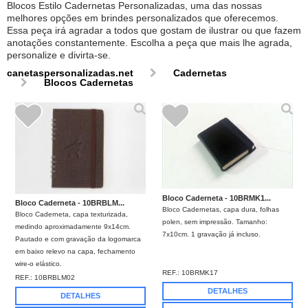
Blocos Estilo Cadernetas Personalizadas, uma das nossas
melhores opções em brindes personalizados que oferecemos.
Essa peça irá agradar a todos que gostam de ilustrar ou que fazem
anotações constantemente. Escolha a peça que mais lhe agrada,
personalize e divirta-se.
canetaspersonalizadas.net
Cadernetas
Blocos Cadernetas
Bloco Caderneta - 10BRMK1...
Bloco Caderneta - 10BRBLM...
Bloco Cadernetas, capa dura, folhas
Bloco Caderneta, capa texturizada,
polen, sem impressão. Tamanho:
medindo aproximadamente 9x14cm.
7x10cm. 1 gravação já incluso.
Pautado e com gravação da logomarca
em baixo relevo na capa, fechamento
wire-o elástico.
REF.:
10BRMK17
REF.:
10BRBLM02
DETALHES
DETALHES