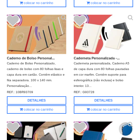
colocar no carrinho
colocar no carrinho
Caderno de Bolso Personal...
Caderneta Personalizada -...
Caderno de Bolso Personalizado,
Caderneta personalizada, Caderno A5
caderno de bolso com 80 folhas lisas e
de capa dura com 80 folhas pautadas
capa dura em cartão. Contém elástico e
em cor marfim. Contém suporte para
fita separadora. 100 x 140 mm.
esferográfica (não inclusa) e bolso
Personalização...
interior. 13...
REF.:
10BR93709
REF.:
G93728
DETALHES
DETALHES
colocar no carrinho
colocar no carrinho