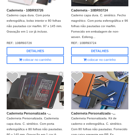
Caderneta - 10BR93726
Caderneta - 10BR93724
Caderno capa dura. Com porta
Caderno capa dura. C. sintético. Fecho
esferográfica, bolso interior e 80 folhas
magnético. Com porta esferográfica e 96
não pautadas cor marfim. 97 x 145 mm.
folhas não pautadas cor marfim.
Gravação em 1 cor já incluso.
Fornecido em embalagem de non-
woven. Esferog...
REF.:
10BR93726
REF.:
10BR93724
DETALHES
DETALHES
colocar no carrinho
colocar no carrinho
Caderneta Personalizada -...
Caderneta Personalizada -...
Caderneta Personalizada. Caderneta
Caderneta Personalizada. Kit de
capa dura. C. sintético. Com porta
caderno e esferográfica. C. sintético.
esferográfica e 80 folhas não pautadas.
Com 80 folhas não pautadas. Fornecido
90 x 140 mm. Gravação em 1 cor já
com caixa presente em PP. Es