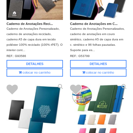
Caderno de Anotações Reci...
Caderno de Anotações em C...
Caderno de Anotações Personalizado,
Caderno de Anotações Personalizados,
caderno de anotações reciclado,
caderno de anotações em couro
caderno A5 de capa dura em tecido
sintético, caderno A5 de capa dura em
poliéster 100% reciclado (100% rPET). O
c. sintético e 96 folhas pautadas.
interior cont...
Suporte para es...
REF.:
G93586
REF.:
G53799
DETALHES
DETALHES
colocar no carrinho
colocar no carrinho