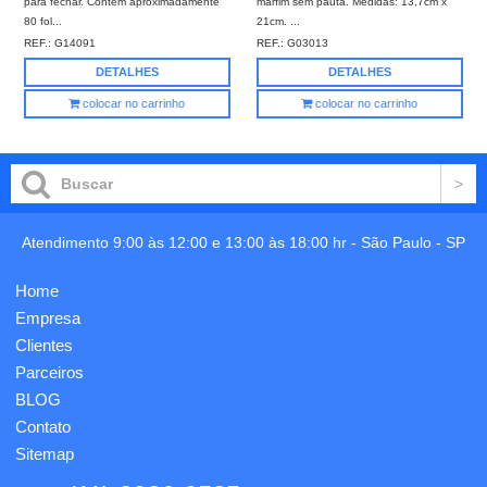
para fechar. Contém aproximadamente
marfim sem pauta. Medidas: 13,7cm x
80 fol...
21cm. ...
REF.:
G14091
REF.:
G03013
DETALHES
DETALHES
colocar no carrinho
colocar no carrinho
Atendimento 9:00 às 12:00 e 13:00 às 18:00 hr -
São Paulo
-
SP
Home
Empresa
Clientes
Parceiros
BLOG
Contato
Sitemap