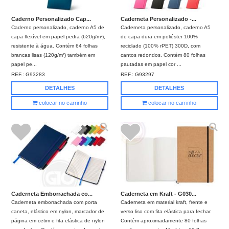
Caderno Personalizado Cap...
Caderneta Personalizado -...
Caderno personalizado, caderno A5 de
Caderneta personalizado, caderno A5
capa flexível em papel pedra (620g/m²),
de capa dura em poliéster 100%
resistente à água. Contém 64 folhas
reciclado (100% rPET) 300D, com
brancas lisas (120g/m²) também em
cantos redondos. Contém 80 folhas
papel pe...
pautadas em papel cor ...
REF.:
G93283
REF.:
G93297
DETALHES
DETALHES
colocar no carrinho
colocar no carrinho
Caderneta Emborrachada co...
Caderneta em Kraft - G030...
Caderneta emborrachada com porta
Caderneta em material kraft, frente e
caneta, elástico em nylon, marcador de
verso liso com fita elástica para fechar.
página em cetim e fita elástica de nylon
Contém aproximadamente 80 folhas