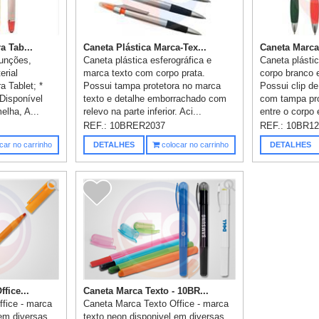
a Tab...
Caneta Plástica Marca-Tex...
Caneta Marca-
funções,
Caneta plástica esferográfica e
Caneta plásti
erial
marca texto com corpo prata.
corpo branco e
a Tablet; *
Possui tampa protetora no marca
Possui clip d
 Disponível
texto e detalhe emborrachado com
com tampa pro
elha, A...
relevo na parte inferior. Aci...
entre o corpo e
REF.:
10BRER2037
REF.:
10BR12
car no carrinho
DETALHES
colocar no carrinho
DETALHES
fice...
Caneta Marca Texto - 10BR...
fice - marca
Caneta Marca Texto Office - marca
 em diversas
texto neon disponivel em diversas