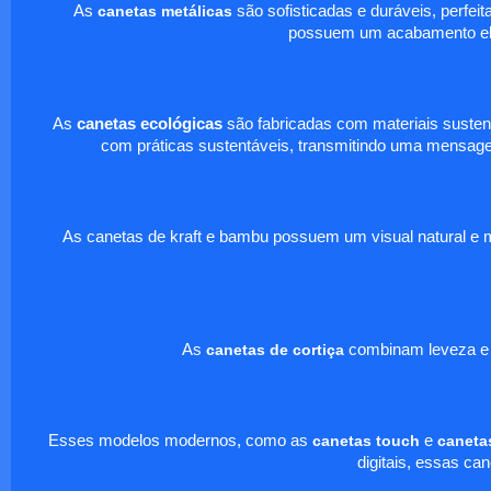
As
canetas metálicas
são sofisticadas e duráveis, perfe
possuem um acabamento eleg
As
canetas ecológicas
são fabricadas com materiais sustent
com práticas sustentáveis, transmitindo uma mensage
As canetas de kraft e bambu possuem um visual natural e mo
As
canetas de cortiça
combinam leveza e de
Esses modelos modernos, como as
canetas touch
e
canetas
digitais, essas ca