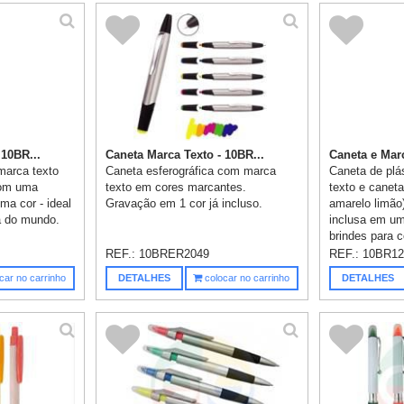
 10BR...
Caneta Marca Texto - 10BR...
Caneta e Marc
marca texto
Caneta esferográfica com marca
Caneta de plá
com uma
texto em cores marcantes.
texto e caneta
ma cor - ideal
Gravação em 1 cor já incluso.
amarelo limã
a do mundo.
inclusa em uma
brindes para 
REF.:
10BRER2049
REF.:
10BR1
car no carrinho
DETALHES
colocar no carrinho
DETALHES