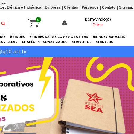
nais.
os: Elétrica e Hidráulica
Empresa
Clientes
Parceiros
Contato
Sitemap
Bem-vindo(a)
0
Entrar
HAS
BRINDES
BRINDES DATAS COMEMORATIVAS
BRINDES ESPECIAIS
S / FACAS
CHAPÉU PERSONALIZADOS
CHAVEIROS
CHINELOS
ERSONALIZADAS
GRÁFICA
GUARDA-CHUVAS
KITS
LANÇAMENTOS
@g10.art.br