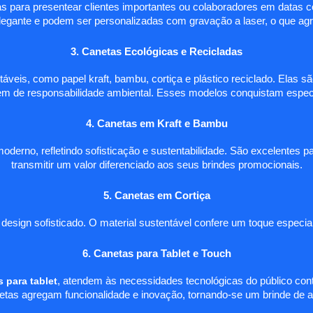
itas para presentear clientes importantes ou colaboradores em data
ante e podem ser personalizadas com gravação a laser, o que agre
3. Canetas Ecológicas e Recicladas
áveis, como papel kraft, bambu, cortiça e plástico reciclado. Elas
m de responsabilidade ambiental. Esses modelos conquistam especial
4. Canetas em Kraft e Bambu
derno, refletindo sofisticação e sustentabilidade. São excelentes 
transmitir um valor diferenciado aos seus brindes promocionais.
5. Canetas em Cortiça
sign sofisticado. O material sustentável confere um toque especial 
6. Canetas para Tablet e Touch
 para tablet
, atendem às necessidades tecnológicas do público conte
netas agregam funcionalidade e inovação, tornando-se um brinde de al