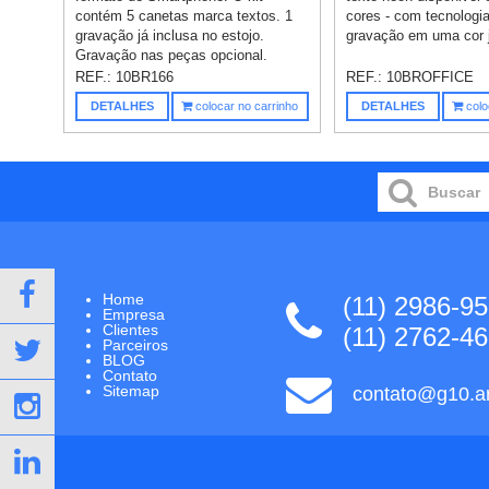
contém 5 canetas marca textos. 1
cores - com tecnologia
gravação já inclusa no estojo.
gravação em uma cor j
Gravação nas peças opcional.
REF.:
10BR166
REF.:
10BROFFICE
DETALHES
colocar no carrinho
DETALHES
colo
Home
(11) 2986-9
Empresa
Clientes
(11) 2762-4
Parceiros
BLOG
Contato
Sitemap
contato@g10.ar