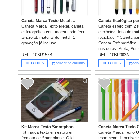
Caneta Marca Texto Metal ...
Caneta Ecológica par
Caneta Marca Texto Metal, caneta
Caneta esfero com 2 
esferográfica com marca texto (cor
ecológica, feita de mat
amarela), material de metal, 1
reciclado. * Caneta par
gravação já incluso.
Caneta Esferográfica;
nas cores: Preta, Verm
REF.:
10BR157B
REF.:
10BR003A
DETALHES
colocar no carrinho
DETALHES
colo
Kit Marca Texto Smartphon...
Caneta Marca Texto Of
Kit marca texto em estojo em
Caneta Marca Texto Of
formato de Smartphone. O kit
texto neon disponivel