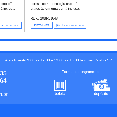
 cap-off -
cores - com tecnologia cap-off -
á inclusa.
gravação em uma cor já inclusa.
REF.:
10BR91648
car no carrinho
DETALHES
colocar no carrinho
Atendimento 9:00 às 12:00 e 13:00 às 18:00 hr -
São Paulo
-
SP
Formas de pagamento
535
664
boleto
depósito
t.br