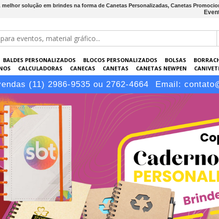
A melhor solução em brindes na forma de Canetas Personalizadas, Canetas Promocio
Event
BALDES PERSONALIZADOS
BLOCOS PERSONALIZADOS
BOLSAS
BORRAC
NOS
CALCULADORAS
CANECAS
CANETAS
CANETAS NEWPEN
CANIVETE
POS
ELETRÔNICOS
EMBALAGENS
ESCRITÓRIO
EVENTOS
GARRAFAS P
vendas (11) 2986-9535 ou 2762-4664
Email:
contato
LÁPIS