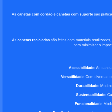
As
canetas com cordão
e
canetas com suporte
são prática
As
canetas recicladas
são feitas com materiais reutilizados
para minimizar o impa
Acessibilidade
: As canet
Versatilidade
: Com diversas op
Durabilidade
: Model
Sustentabilidade
: C
Funcionalidade
: Mod