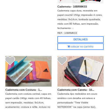
Caderneta - 10BRMK03
Caderneta capa dura, revestida em
papel couchê 150gr, impressão 4 cores,
medidas: 9x14cm, lombada quadrada,
miolo com 80 folhas, sem impressão,
fechamento ...
REF.:
10BRMK03
DETALHES
colocar no carrinho
Caderneta com Costura - 1...
Caderneta com Caneta - 10...
Caderneta com costura central, capa em
Caderneta tipo moleskine em couro
papel cartão 240gr, miolo com 40 folhas,
sintético com detalhe em relevo e
sem impressão, medidas: 9x14cm,
personalizado "Time Visible
acabamento: costura e refile, incluso no
NOTEBOOK" na capa (verso liso),