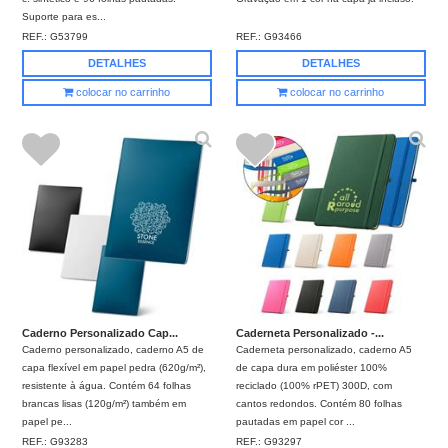
Suporte para es...
REF.:
G53799
REF.:
G93466
DETALHES
DETALHES
colocar no carrinho
colocar no carrinho
Caderno Personalizado Cap...
Caderneta Personalizado -...
Caderno personalizado, caderno A5 de
Caderneta personalizado, caderno A5
capa flexível em papel pedra (620g/m²),
de capa dura em poliéster 100%
resistente à água. Contém 64 folhas
reciclado (100% rPET) 300D, com
brancas lisas (120g/m²) também em
cantos redondos. Contém 80 folhas
papel pe...
pautadas em papel cor ...
REF.:
G93283
REF.:
G93297