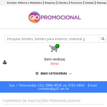
Eventos: Elétrica e Hidráulica
Empresa
Clientes
Parceiros
Contato
Sitemap
0
Bem-vindo(a)
Entrar
MAIS CATEGORIAS
Sac / Televendas (11) 2986-9535 ou 2762-4664
Email:
contato@g10.art.br
CADERNOS DE ANOTAÇÕES PERSONALIZADOS