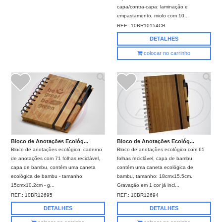
capa/contra-capa: laminação e
empastamento, miolo com 10...
REF.:
10BR10154CB
DETALHES
colocar no carrinho
Bloco de Anotações Ecológ...
Bloco de Anotações Ecológ...
Bloco de anotações ecológico, caderno
Bloco de anotações ecológico com 65
de anotações com 71 folhas reciclável,
folhas reciclável, capa de bambu,
capa de bambu, contém uma caneta
contém uma caneta ecológica de
ecológica de bambu - tamanho:
bambu, tamanho: 18cmx15.5cm.
15cmx10.2cm - g...
Gravação em 1 cor já incl...
REF.:
10BR12695
REF.:
10BR12694
DETALHES
DETALHES