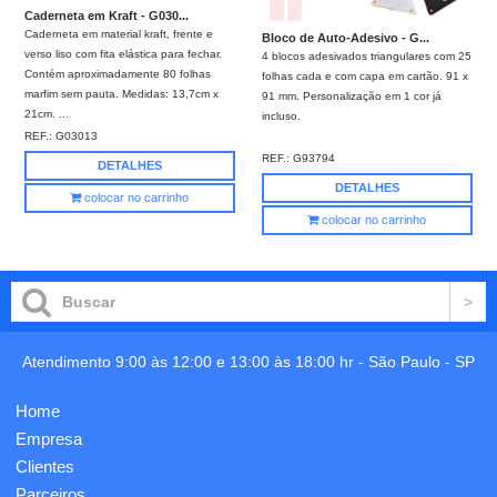
Caderneta em Kraft - G030...
Caderneta em material kraft, frente e
Bloco de Auto-Adesivo - G...
verso liso com fita elástica para fechar.
4 blocos adesivados triangulares com 25
Contém aproximadamente 80 folhas
folhas cada e com capa em cartão. 91 x
marfim sem pauta. Medidas: 13,7cm x
91 mm. Personalização em 1 cor já
21cm. ...
incluso.
REF.:
G03013
REF.:
G93794
DETALHES
DETALHES
colocar no carrinho
colocar no carrinho
Atendimento 9:00 às 12:00 e 13:00 às 18:00 hr -
São Paulo
-
SP
Home
Empresa
Clientes
Parceiros