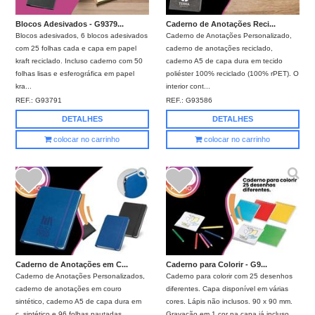
Blocos Adesivados - G9379...
Caderno de Anotações Reci...
Blocos adesivados, 6 blocos adesivados
Caderno de Anotações Personalizado,
com 25 folhas cada e capa em papel
caderno de anotações reciclado,
kraft reciclado. Incluso caderno com 50
caderno A5 de capa dura em tecido
folhas lisas e esferográfica em papel
poliéster 100% reciclado (100% rPET). O
kra...
interior cont...
REF.:
G93791
REF.:
G93586
DETALHES
DETALHES
colocar no carrinho
colocar no carrinho
Caderno de Anotações em C...
Caderno para Colorir - G9...
Caderno de Anotações Personalizados,
Caderno para colorir com 25 desenhos
caderno de anotações em couro
diferentes. Capa disponível em várias
sintético, caderno A5 de capa dura em
cores. Lápis não inclusos. 90 x 90 mm.
c. sintético e 96 folhas pautadas.
Gravação em 1 cor na capa já incluso.