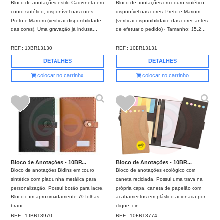
Bloco de anotações estilo Caderneta em
Bloco de anotações em couro sintético,
couro sintético, disponível nas cores:
disponível nas cores: Preto e Marrom
Preto e Marrom (verificar disponibilidade
(verificar disponibilidade das cores antes
das cores). Uma gravação já inclusa...
de efetuar o pedido) - Tamanho: 15,2...
REF.:
10BR13130
REF.:
10BR13131
DETALHES
DETALHES
colocar no carrinho
colocar no carrinho
Bloco de Anotações - 10BR...
Bloco de Anotações - 10BR...
Bloco de anotações Bidins em couro
Bloco de anotações ecológico com
sintético com plaquinha metálica para
caneta reciclada. Possui uma trava na
personalização. Possui botão para lacre.
própria capa, caneta de papelão com
Bloco com aproximadamente 70 folhas
acabamentos em plástico acionada por
branc...
clique, cin...
REF.:
10BR13970
REF.:
10BR13774