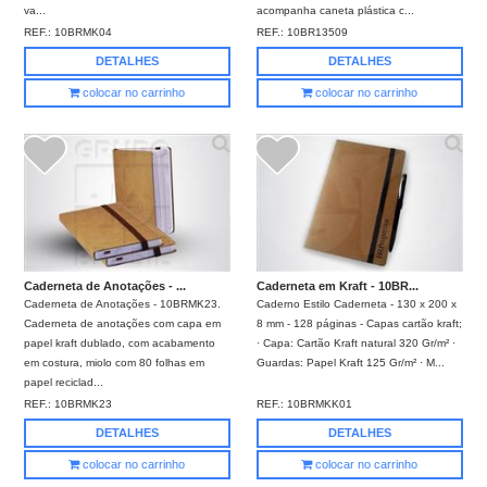
va...
acompanha caneta plástica c...
REF.:
10BRMK04
REF.:
10BR13509
DETALHES
DETALHES
colocar no carrinho
colocar no carrinho
Caderneta de Anotações - ...
Caderneta em Kraft - 10BR...
Caderneta de Anotações - 10BRMK23.
Caderno Estilo Caderneta - 130 x 200 x
Caderneta de anotações com capa em
8 mm - 128 páginas - Capas cartão kraft;
papel kraft dublado, com acabamento
· Capa: Cartão Kraft natural 320 Gr/m² ·
em costura, miolo com 80 folhas em
Guardas: Papel Kraft 125 Gr/m² · M...
papel reciclad...
REF.:
10BRMK23
REF.:
10BRMKK01
DETALHES
DETALHES
colocar no carrinho
colocar no carrinho