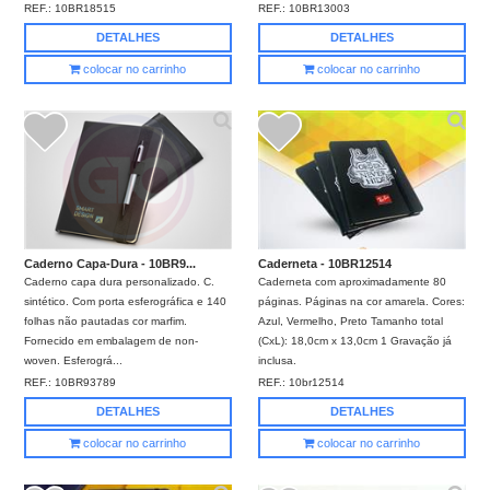
REF.:
10BR18515
REF.:
10BR13003
DETALHES
DETALHES
colocar no carrinho
colocar no carrinho
Caderno Capa-Dura - 10BR9...
Caderneta - 10BR12514
Caderno capa dura personalizado. C.
Caderneta com aproximadamente 80
sintético. Com porta esferográfica e 140
páginas. Páginas na cor amarela. Cores:
folhas não pautadas cor marfim.
Azul, Vermelho, Preto Tamanho total
Fornecido em embalagem de non-
(CxL): 18,0cm x 13,0cm 1 Gravação já
woven. Esferográ...
inclusa.
REF.:
10BR93789
REF.:
10br12514
DETALHES
DETALHES
colocar no carrinho
colocar no carrinho