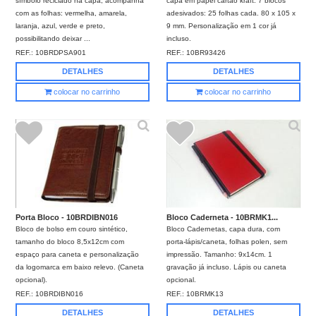
símbolo reciclado na capa, acompanha
capa em papel cartão kraft. 7 blocos
com as folhas: vermelha, amarela,
adesivados: 25 folhas cada. 80 x 105 x
laranja, azul, verde e preto,
9 mm. Personalização em 1 cor já
possibilitando deixar ...
incluso.
REF.:
10BRDPSA901
REF.:
10BR93426
DETALHES
DETALHES
colocar no carrinho
colocar no carrinho
Porta Bloco - 10BRDIBN016
Bloco Caderneta - 10BRMK1...
Bloco de bolso em couro sintético,
Bloco Cadernetas, capa dura, com
tamanho do bloco 8,5x12cm com
porta-lápis/caneta, folhas polen, sem
espaço para caneta e personalização
impressão. Tamanho: 9x14cm. 1
da logomarca em baixo relevo. (Caneta
gravação já incluso. Lápis ou caneta
opcional).
opcional.
REF.:
10BRDIBN016
REF.:
10BRMK13
DETALHES
DETALHES