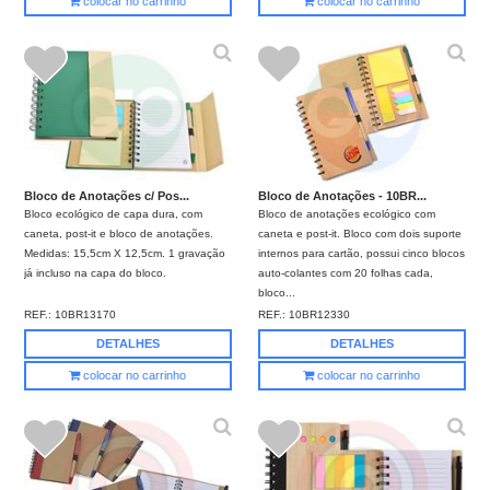
colocar no carrinho
colocar no carrinho
Bloco de Anotações c/ Pos...
Bloco de Anotações - 10BR...
Bloco ecológico de capa dura, com
Bloco de anotações ecológico com
caneta, post-it e bloco de anotações.
caneta e post-it. Bloco com dois suporte
Medidas: 15,5cm X 12,5cm. 1 gravação
internos para cartão, possui cinco blocos
já incluso na capa do bloco.
auto-colantes com 20 folhas cada,
bloco...
REF.:
10BR13170
REF.:
10BR12330
DETALHES
DETALHES
colocar no carrinho
colocar no carrinho