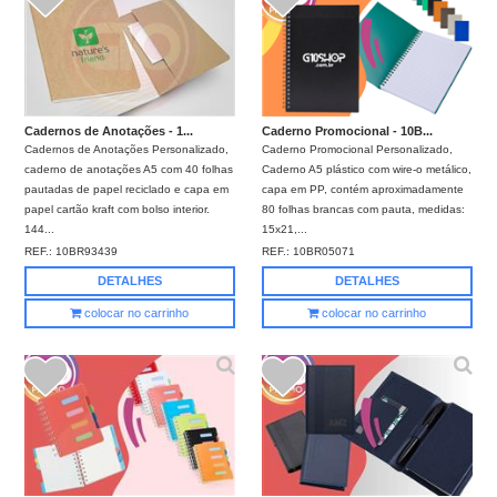
Cadernos de Anotações - 1...
Caderno Promocional - 10B...
Cadernos de Anotações Personalizado,
Caderno Promocional Personalizado,
caderno de anotações A5 com 40 folhas
Caderno A5 plástico com wire-o metálico,
pautadas de papel reciclado e capa em
capa em PP, contém aproximadamente
papel cartão kraft com bolso interior.
80 folhas brancas com pauta, medidas:
144...
15x21,...
REF.:
10BR93439
REF.:
10BR05071
DETALHES
DETALHES
colocar no carrinho
colocar no carrinho