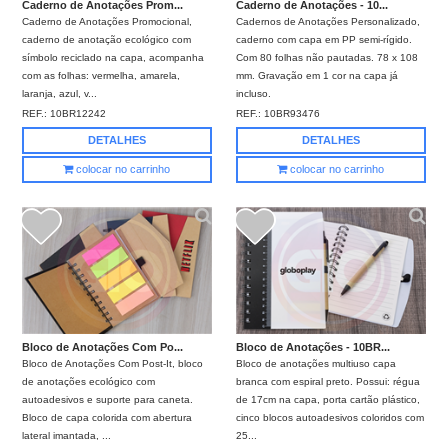
Caderno de Anotações Prom...
Caderno de Anotações - 10...
Caderno de Anotações Promocional,
Cadernos de Anotações Personalizado,
caderno de anotação ecológico com
caderno com capa em PP semi-rígido.
símbolo reciclado na capa, acompanha
Com 80 folhas não pautadas. 78 x 108
com as folhas: vermelha, amarela,
mm. Gravação em 1 cor na capa já
laranja, azul, v...
incluso.
REF.:
10BR12242
REF.:
10BR93476
DETALHES
DETALHES
colocar no carrinho
colocar no carrinho
Bloco de Anotações Com Po...
Bloco de Anotações - 10BR...
Bloco de Anotações Com Post-It, bloco
Bloco de anotações multiuso capa
de anotações ecológico com
branca com espiral preto. Possui: régua
autoadesivos e suporte para caneta.
de 17cm na capa, porta cartão plástico,
Bloco de capa colorida com abertura
cinco blocos autoadesivos coloridos com
lateral imantada, ...
25...