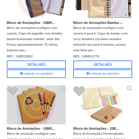
Bloco de Anotações - 10BR...
Bloco de Anotações Bambu ...
Bloco de anotações ecológico com
Bloco de anotações ecológico com
caneta. Capa de papelão com detalhe
caneta e post-it. Capa de bambu com
lateral texturizado colorido, verso liso.
cinco detalhes circulares vazados
Possui aproximadamente 70 folhas
referente aos post-it internos, possui
brancas pau...
uma faixa pre...
REF.:
10BR13962
REF.:
10BR13776
DETALHES
DETALHES
colocar no carrinho
colocar no carrinho
Bloco de Anotações - 10BR...
Bloco de Anotações - 10B...
Bloco de anotação ecológico com
Bloco de Anotações Personalizado,