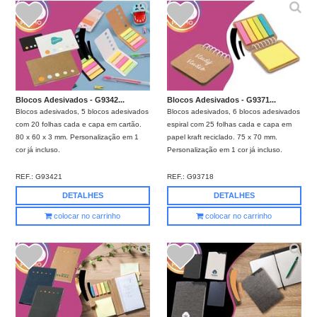
Blocos Adesivados - G9342...
Blocos Adesivados - G9371...
Blocos adesivados, 5 blocos adesivados
Blocos adesivados, 6 blocos adesivados
com 20 folhas cada e capa em cartão.
espiral com 25 folhas cada e capa em
80 x 60 x 3 mm. Personalização em 1
papel kraft reciclado. 75 x 70 mm.
cor já incluso.
Personalização em 1 cor já incluso.
REF.:
G93421
REF.:
G93718
DETALHES
DETALHES
colocar no carrinho
colocar no carrinho