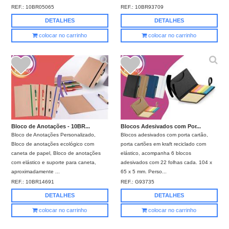
REF.:
10BR05065
REF.:
10BR93709
DETALHES
DETALHES
colocar no carrinho
colocar no carrinho
Bloco de Anotações - 10BR...
Blocos Adesivados com Por...
Bloco de Anotações Personalizado,
Blocos adesivados com porta cartão,
Bloco de anotações ecológico com
porta cartões em kraft reciclado com
caneta de papel, Bloco de anotações
elástico, acompanha 6 blocos
com elástico e suporte para caneta,
adesivados com 22 folhas cada. 104 x
aproximadamente ...
65 x 5 mm. Perso...
REF.:
10BR14691
REF.:
G93735
DETALHES
DETALHES
colocar no carrinho
colocar no carrinho