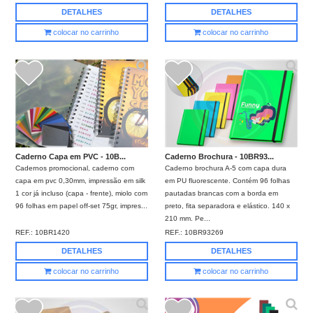
DETALHES
DETALHES
colocar no carrinho
colocar no carrinho
Caderno Capa em PVC - 10B...
Caderno Brochura - 10BR93...
Cadernos promocional, caderno com
Caderno brochura A-5 com capa dura
capa em pvc 0,30mm, impressão em silk
em PU fluorescente. Contém 96 folhas
1 cor já incluso (capa - frente), miolo com
pautadas brancas com a borda em
96 folhas em papel off-set 75gr, impres...
preto, fita separadora e elástico. 140 x
210 mm. Pe...
REF.:
10BR1420
REF.:
10BR93269
DETALHES
DETALHES
colocar no carrinho
colocar no carrinho