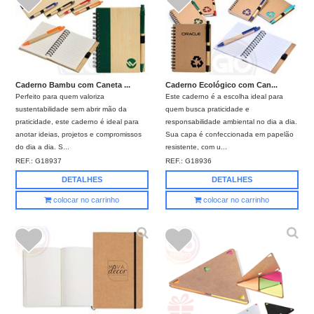
Caderno Bambu com Caneta ...
Caderno Ecológico com Can...
Perfeito para quem valoriza
Este caderno é a escolha ideal para
sustentabilidade sem abrir mão da
quem busca praticidade e
praticidade, este caderno é ideal para
responsabilidade ambiental no dia a dia.
anotar ideias, projetos e compromissos
Sua capa é confeccionada em papelão
do dia a dia. S...
resistente, com u...
REF.:
G18937
REF.:
G18936
DETALHES
DETALHES
colocar no carrinho
colocar no carrinho