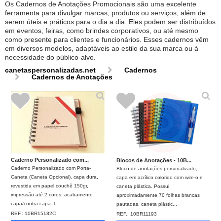
Os Cadernos de Anotações Promocionais são uma excelente
ferramenta para divulgar marcas, produtos ou serviços, além de
serem úteis e práticos para o dia a dia. Eles podem ser distribuídos
em eventos, feiras, como brindes corporativos, ou até mesmo
como presente para clientes e funcionários. Esses cadernos vêm
em diversos modelos, adaptáveis ao estilo da sua marca ou à
necessidade do público-alvo.
canetaspersonalizadas.net
Cadernos
Cadernos de Anotações
Caderno Personalizado com...
Blocos de Anotações - 10B...
Caderno Personalizado com Porta-
Bloco de anotações personalizado,
Caneta (Caneta Opcional), capa dura,
capa em acrílico colorido com wire-o e
revestida em papel couchê 150gr,
caneta plástica. Possui
impressão até 2 cores, acabamento
aproximadamente 70 folhas brancas
capa/contra-capa: l...
pautadas, caneta plástic...
REF.:
10BR15182C
REF.:
10BR11193