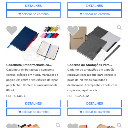
DETALHES
DETALHES
colocar no carrinho
colocar no carrinho
Caderneta Emborrachada co...
Caderno de Anotações Pers...
Caderneta emborrachada com porta
Caderno de anotações em papelão
caneta, elástico em nylon, marcador de
reciclável com suporte para caneta e
página em cetim e fita elástica de nylon
miolo de 70 folhas pautadas e
para fechar. Contém aproximadamente
destacáveis. Acompanha caneta com
80 fol...
corpo em papel reciclá...
REF.:
G14091
REF.:
GCAD012
DETALHES
DETALHES
colocar no carrinho
colocar no carrinho