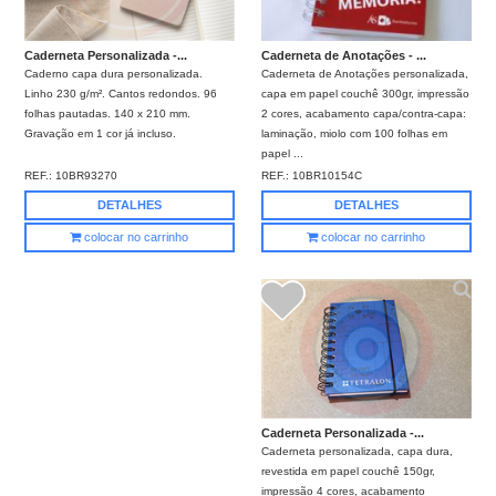
Caderneta de Anotações - ...
Caderneta Personalizada -...
Caderneta de Anotações personalizada,
Caderno capa dura personalizada.
capa em papel couchê 300gr, impressão
Linho 230 g/m². Cantos redondos. 96
2 cores, acabamento capa/contra-capa:
folhas pautadas. 140 x 210 mm.
laminação, miolo com 100 folhas em
Gravação em 1 cor já incluso.
papel ...
REF.:
10BR10154C
REF.:
10BR93270
DETALHES
DETALHES
colocar no carrinho
colocar no carrinho
Caderneta Personalizada -...
Caderneta personalizada, capa dura,
revestida em papel couchê 150gr,
impressão 4 cores, acabamento