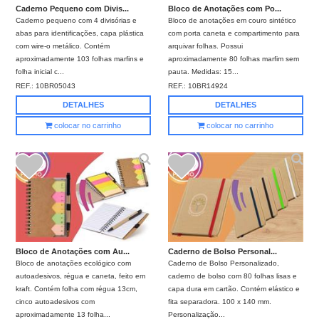
Caderno Pequeno com Divis...
Bloco de Anotações com Po...
Caderno pequeno com 4 divisórias e
Bloco de anotações em couro sintético
abas para identificações, capa plástica
com porta caneta e compartimento para
com wire-o metálico. Contém
arquivar folhas. Possui
aproximadamente 103 folhas marfins e
aproximadamente 80 folhas marfim sem
folha inicial c...
pauta. Medidas: 15...
REF.:
10BR05043
REF.:
10BR14924
DETALHES
DETALHES
colocar no carrinho
colocar no carrinho
Bloco de Anotações com Au...
Caderno de Bolso Personal...
Bloco de anotações ecológico com
Caderno de Bolso Personalizado,
autoadesivos, régua e caneta, feito em
caderno de bolso com 80 folhas lisas e
kraft. Contém folha com régua 13cm,
capa dura em cartão. Contém elástico e
cinco autoadesivos com
fita separadora. 100 x 140 mm.
aproximadamente 13 folha...
Personalização...