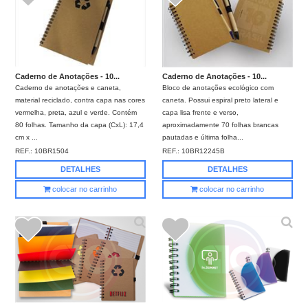
Caderno de Anotações - 10...
Caderno de Anotações - 10...
Caderno de anotações e caneta,
Bloco de anotações ecológico com
material reciclado, contra capa nas cores
caneta. Possui espiral preto lateral e
vermelha, preta, azul e verde. Contém
capa lisa frente e verso,
80 folhas. Tamanho da capa (CxL): 17,4
aproximadamente 70 folhas brancas
cm x ...
pautadas e última folha...
REF.:
10BR1504
REF.:
10BR12245B
DETALHES
DETALHES
colocar no carrinho
colocar no carrinho