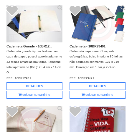
Caderneta Grande - 10BR12...
Caderneta - 10BR93491
Caderneta grande tipo moleskine com
Caderneta capa dura. Com porta
capa de papel, possui aproximadamente
esferográfica, bolso interior e 80 folhas
32 folhas amarelas pautadas. Tamanho
não pautadas cor marfim. 137 x 210
total aproximado (CxL): 20,4 cm x 14 cm.
mm. Gravação em 1 cor já incluso.
G...
REF.:
10BR12941
REF.:
10BR93491
DETALHES
DETALHES
colocar no carrinho
colocar no carrinho